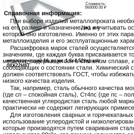
Стоимость:
560000.00 ₽
Справочная информация:
При выборе изделий металлопроката необх
на его размер и назначение, но и учитывать о
нержавеющий 16, разм. 1.6х4.52(м), м/с
08Х22Н6Т
которой оно изготовлено. Именно от этих пар
металлоизделия и его эксплуатационные хара
Расшифровка марок сталей осуществляетс
значениям, где каждая буква присваивается т
металла, содержащегося в стальном сплаве, 
нержавеющий 16, разм. 1.6х4.52(м), м/с
08Х22Н6Т
сообщающих о состоянии стали. Химический с
должен соответствовать ГОСТ, чтобы избежат
низкого качества изделия.
Так, например, сталь обычного качества мо
(где сп – спокойная сталь), Ст4пс (где пс – по
качественная углеродистая сталь любой марки
практически не содержит легирующих примесе
Для изготовления сварных и горячекатаных
использование углеродистой и низколегирован
которые производятся путем сваривания стал