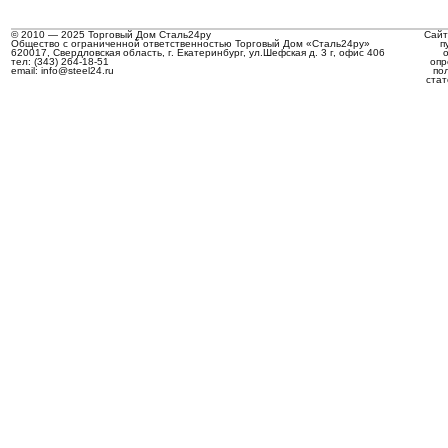
© 2010 — 2025 Торговый Дом Сталь24ру
Сайт
Общество с ограниченной ответственностью Торговый Дом «Сталь24ру»
п
620017, Свердловская область, г. Екатеринбург, ул.Шефская д. 3 г, офис 406
тел: (343) 264-18-51
опр
email: info@steel24.ru
по
стат