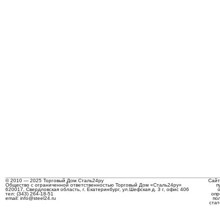
© 2010 — 2025 Торговый Дом Сталь24ру
Сайт
Общество с ограниченной ответственностью Торговый Дом «Сталь24ру»
п
620017, Свердловская область, г. Екатеринбург, ул.Шефская д. 3 г, офис 406
тел: (343) 264-18-51
опр
email: info@steel24.ru
по
стат