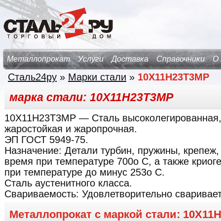
Металлопрокат
Услуги
Доставка
Справочники
О
Сталь24ру
»
Марки стали
»
10Х11Н23Т3МР
марка стали: 10Х11Н23Т3МР
10Х11Н23Т3МР
— Сталь высоколегированная, 
жаростойкая и жаропрочная.
ЭП ГОСТ 5949-75.
Назначение:
Детали турбин, пружины, крепеж
время при температуре 700о С, а также крио
при температуре до минус 253о С.
Сталь аустенитного класса.
Свариваемость:
Удовлетворительно сваривает
Металлопрокат с маркой стали: 10Х11