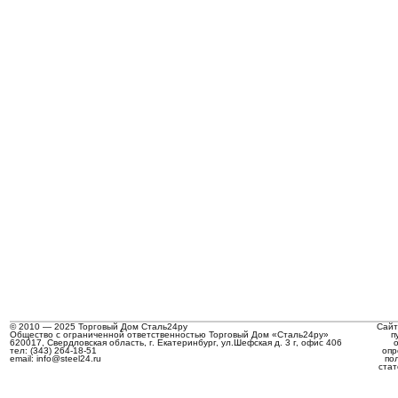
© 2010 — 2025 Торговый Дом Сталь24ру
Сайт
Общество с ограниченной ответственностью Торговый Дом «Сталь24ру»
п
620017, Свердловская область, г. Екатеринбург, ул.Шефская д. 3 г, офис 406
тел: (343) 264-18-51
опр
email: info@steel24.ru
по
стат