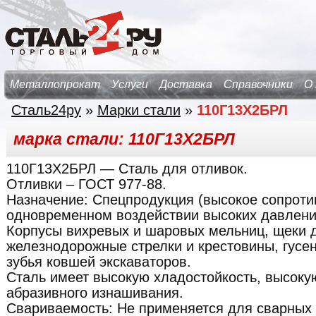
Металлопрокат
Услуги
Доставка
Справочники
О
Сталь24ру
»
Марки стали
»
110Г13Х2БРЛ
марка стали: 110Г13Х2БРЛ
110Г13Х2БРЛ
— Сталь для отливок.
Отливки – ГОСТ 977-88.
Назначение:
Спецпродукция (высокое сопроти
одновременном воздействии высоких давлений
Корпусы вихревых и шаровых мельниц, щеки 
железнодорожные стрелки и крестовины, гусен
зубья ковшей экскаваторов.
Сталь имеет высокую хладостойкость, высоку
абразивного изнашивания.
Свариваемость:
Не применяется для сварных 