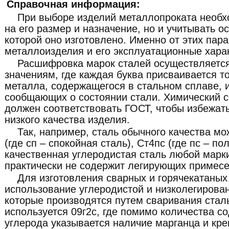
Справочная информация:
При выборе изделий металлопроката необх
на его размер и назначение, но и учитывать о
которой оно изготовлено. Именно от этих пар
металлоизделия и его эксплуатационные хара
Расшифровка марок сталей осуществляетс
значениям, где каждая буква присваивается т
металла, содержащегося в стальном сплаве, 
сообщающих о состоянии стали. Химический с
должен соответствовать ГОСТ, чтобы избежат
низкого качества изделия.
Так, например, сталь обычного качества мо
(где сп – спокойная сталь), Ст4пс (где пс – по
качественная углеродистая сталь любой марки
практически не содержит легирующих примесе
Для изготовления сварных и горячекатаных
использование углеродистой и низколегирован
которые производятся путем сваривания стал
используется 09г2с, где помимо количества с
углерода указывается наличие марганца и крем