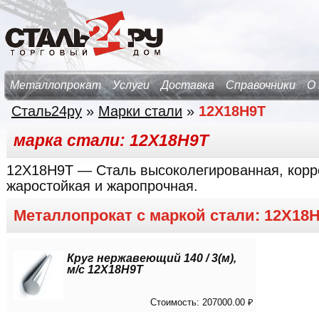
Металлопрокат
Услуги
Доставка
Справочники
О
Сталь24ру
»
Марки стали
»
12Х18Н9Т
марка стали: 12Х18Н9Т
12Х18Н9Т
— Сталь высоколегированная, корр
жаростойкая и жаропрочная.
Металлопрокат с маркой стали: 12Х18
Круг нержавеющий 140 / 3(м),
м/с 12Х18Н9Т
Стоимость: 207000.00 ₽