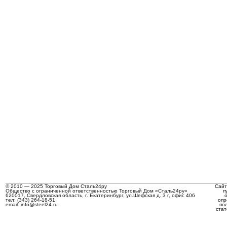
© 2010 — 2025 Торговый Дом Сталь24ру
Сайт
Общество с ограниченной ответственностью Торговый Дом «Сталь24ру»
п
620017, Свердловская область, г. Екатеринбург, ул.Шефская д. 3 г, офис 406
тел: (343) 264-18-51
опр
email: info@steel24.ru
по
стат