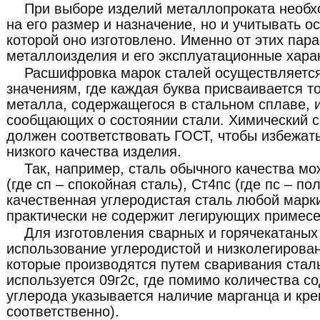
При выборе изделий металлопроката необх
на его размер и назначение, но и учитывать о
которой оно изготовлено. Именно от этих пар
металлоизделия и его эксплуатационные хара
Расшифровка марок сталей осуществляетс
значениям, где каждая буква присваивается т
металла, содержащегося в стальном сплаве, 
сообщающих о состоянии стали. Химический с
должен соответствовать ГОСТ, чтобы избежат
низкого качества изделия.
Так, например, сталь обычного качества мо
(где сп – спокойная сталь), Ст4пс (где пс – по
качественная углеродистая сталь любой марки
практически не содержит легирующих примесе
Для изготовления сварных и горячекатаных
использование углеродистой и низколегирован
которые производятся путем сваривания стал
используется 09г2с, где помимо количества с
углерода указывается наличие марганца и крем
соответственно).