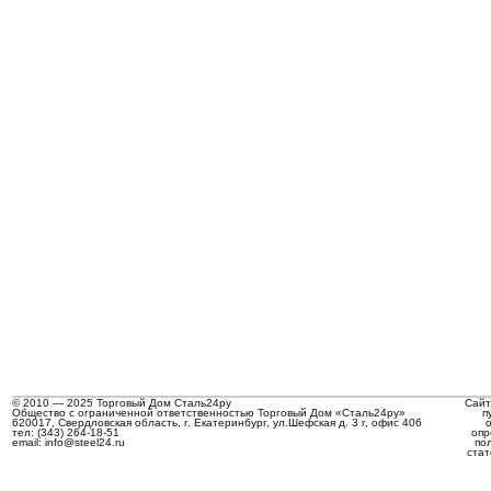
© 2010 — 2025 Торговый Дом Сталь24ру
Сайт
Общество с ограниченной ответственностью Торговый Дом «Сталь24ру»
п
620017, Свердловская область, г. Екатеринбург, ул.Шефская д. 3 г, офис 406
тел: (343) 264-18-51
опр
email: info@steel24.ru
по
стат