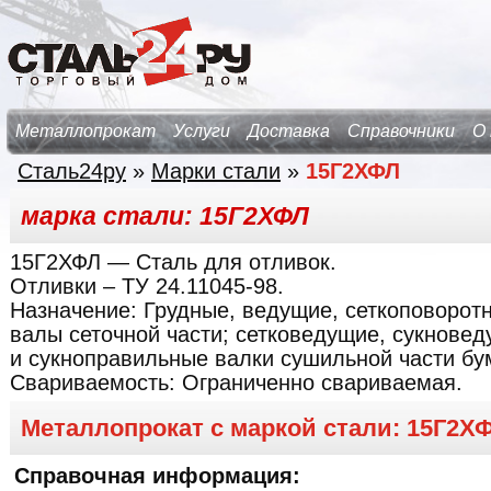
Металлопрокат
Услуги
Доставка
Справочники
О
Сталь24ру
»
Марки стали
»
15Г2ХФЛ
марка стали: 15Г2ХФЛ
15Г2ХФЛ
— Сталь для отливок.
Отливки – ТУ 24.11045-98.
Назначение:
Грудные, ведущие, сеткоповорот
валы сеточной части; сетковедущие, сукнове
и сукноправильные валки сушильной части б
Свариваемость:
Ограниченно свариваемая.
Металлопрокат с маркой стали: 15Г2Х
Справочная информация: