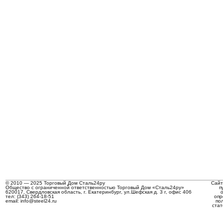
© 2010 — 2025 Торговый Дом Сталь24ру
Сайт
Общество с ограниченной ответственностью Торговый Дом «Сталь24ру»
п
620017, Свердловская область, г. Екатеринбург, ул.Шефская д. 3 г, офис 406
тел: (343) 264-18-51
опр
email: info@steel24.ru
по
стат