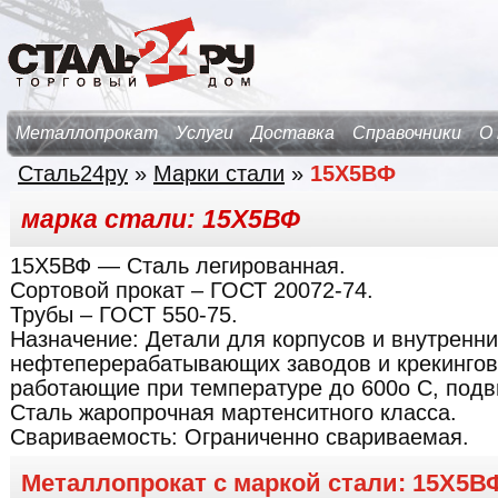
Металлопрокат
Услуги
Доставка
Справочники
О
Сталь24ру
»
Марки стали
»
15Х5ВФ
марка стали: 15Х5ВФ
15Х5ВФ
— Сталь легированная.
Сортовой прокат – ГОСТ 20072-74.
Трубы – ГОСТ 550-75.
Назначение:
Детали для корпусов и внутренн
нефтеперерабатывающих заводов и крекинговы
работающие при температуре до 600о С, подв
Сталь жаропрочная мартенситного класса.
Свариваемость:
Ограниченно свариваемая.
Металлопрокат с маркой стали: 15Х5В