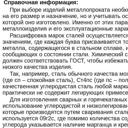
Справочная информация:
При выборе изделий металлопроката необх
на его размер и назначение, но и учитывать о
которой оно изготовлено. Именно от этих пар
металлоизделия и его эксплуатационные хара
Расшифровка марок сталей осуществляетс
значениям, где каждая буква присваивается т
металла, содержащегося в стальном сплаве, 
сообщающих о состоянии стали. Химический с
должен соответствовать ГОСТ, чтобы избежат
низкого качества изделия.
Так, например, сталь обычного качества мо
(где сп – спокойная сталь), Ст4пс (где пс – по
качественная углеродистая сталь любой марки
практически не содержит легирующих примесе
Для изготовления сварных и горячекатаных
использование углеродистой и низколегирован
которые производятся путем сваривания стал
используется 09г2с, где помимо количества с
углерода указывается наличие марганца и крем