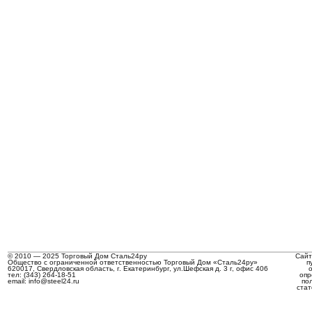
© 2010 — 2025 Торговый Дом Сталь24ру
Сайт
Общество с ограниченной ответственностью Торговый Дом «Сталь24ру»
п
620017, Свердловская область, г. Екатеринбург, ул.Шефская д. 3 г, офис 406
тел: (343) 264-18-51
опр
email: info@steel24.ru
по
стат