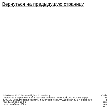
Вернуться на предыдущую страницу
© 2010 — 2025 Торговый Дом Сталь24ру
Сайт
Общество с ограниченной ответственностью Торговый Дом «Сталь24ру»
п
620017, Свердловская область, г. Екатеринбург, ул.Шефская д. 3 г, офис 406
тел: (343) 264-18-51
опр
email: info@steel24.ru
по
стат