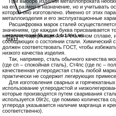
При выборе изделий металлопроката необх
на его размер и назначение, но и учитывать о
которой оно изготовлено. Именно от этих пар
металлоизделия и его эксплуатационные хара
Расшифровка марок сталей осуществляетс
значениям, где каждая буква присваивается т
металла, содержащегося в стальном сплаве, 
нержавеющий 50, разм. 1.4х1.9(м), м/с
20Х13
сообщающих о состоянии стали. Химический с
должен соответствовать ГОСТ, чтобы избежат
низкого качества изделия.
Так, например, сталь обычного качества мо
(где сп – спокойная сталь), Ст4пс (где пс – по
качественная углеродистая сталь любой марки
практически не содержит легирующих примесе
Для изготовления сварных и горячекатаных
использование углеродистой и низколегирован
которые производятся путем сваривания стал
используется 09г2с, где помимо количества с
углерода указывается наличие марганца и крем
соответственно).