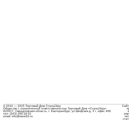
© 2010 — 2025 Торговый Дом Сталь24ру
Сайт
Общество с ограниченной ответственностью Торговый Дом «Сталь24ру»
п
620017, Свердловская область, г. Екатеринбург, ул.Шефская д. 3 г, офис 406
тел: (343) 264-18-51
опр
email: info@steel24.ru
по
стат