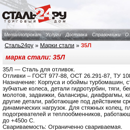
Металлопрокат
Услуги
Доставка
Справочники
О
Сталь24ру
»
Марки стали
»
35Л
марка стали: 35Л
35Л
— Сталь для отливок.
Отливки – ГОСТ 977-88, ОСТ 26.291-87, ТУ 108
Назначение:
Корпуса и обоймы турбомашин, с
зубчатые колеса, детали гидротурбин, тяги, б
молотов, задвижки, балансиры, диафрагмы, ка
другие детали, работающие под действием ср
динамических нагрузок. Для стяжных колец, 
подогревателей и теплообменников, работающ
до +450о С.
Свариваемость:
Ограниченно свариваемая.