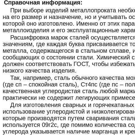
Справочная информация:
При выборе изделий металлопроката необх
на его размер и назначение, но и учитывать о
которой оно изготовлено. Именно от этих пар
металлоизделия и его эксплуатационные хара
Расшифровка марок сталей осуществляетс
значениям, где каждая буква присваивается т
металла, содержащегося в стальном сплаве, 
сообщающих о состоянии стали. Химический с
должен соответствовать ГОСТ, чтобы избежат
низкого качества изделия.
Так, например, сталь обычного качества мо
(где сп – спокойная сталь), Ст4пс (где пс – по
качественная углеродистая сталь любой марки
практически не содержит легирующих примесе
Для изготовления сварных и горячекатаных
использование углеродистой и низколегирован
которые производятся путем сваривания стал
используется 09г2с, где помимо количества с
углерода указывается наличие марганца и крем