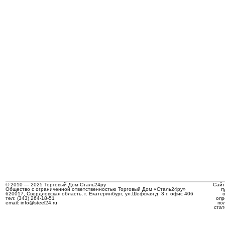
© 2010 — 2025 Торговый Дом Сталь24ру
Сайт
Общество с ограниченной ответственностью Торговый Дом «Сталь24ру»
п
620017, Свердловская область, г. Екатеринбург, ул.Шефская д. 3 г, офис 406
тел: (343) 264-18-51
опр
email: info@steel24.ru
по
стат