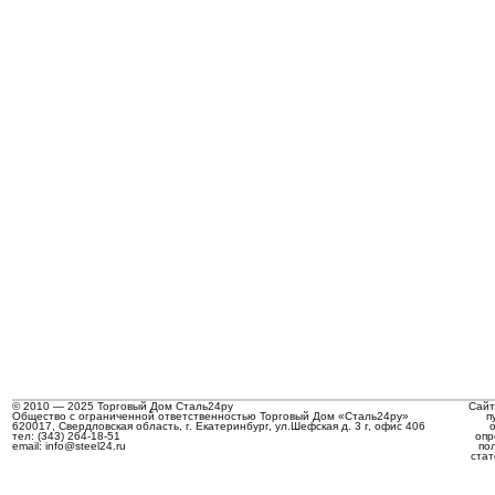
© 2010 — 2025 Торговый Дом Сталь24ру
Сайт
Общество с ограниченной ответственностью Торговый Дом «Сталь24ру»
п
620017, Свердловская область, г. Екатеринбург, ул.Шефская д. 3 г, офис 406
тел: (343) 264-18-51
опр
email: info@steel24.ru
по
стат