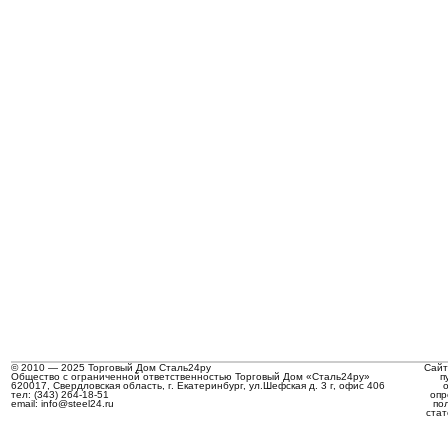
© 2010 — 2025 Торговый Дом Сталь24ру
Сайт
Общество с ограниченной ответственностью Торговый Дом «Сталь24ру»
п
620017, Свердловская область, г. Екатеринбург, ул.Шефская д. 3 г, офис 406
тел: (343) 264-18-51
опр
email: info@steel24.ru
по
стат