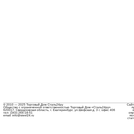
© 2010 — 2025 Торговый Дом Сталь24ру
Сайт
Общество с ограниченной ответственностью Торговый Дом «Сталь24ру»
п
620017, Свердловская область, г. Екатеринбург, ул.Шефская д. 3 г, офис 406
тел: (343) 264-18-51
опр
email: info@steel24.ru
по
стат