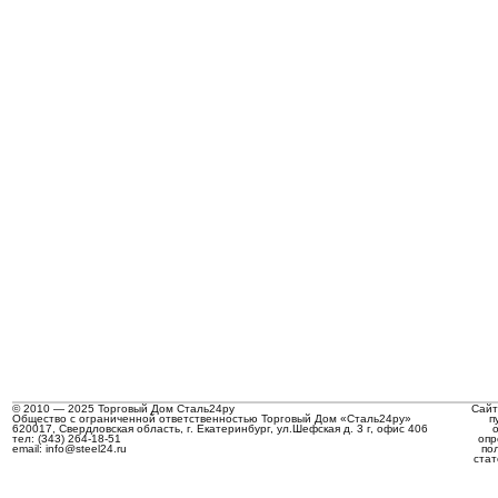
© 2010 — 2025 Торговый Дом Сталь24ру
Сайт
Общество с ограниченной ответственностью Торговый Дом «Сталь24ру»
п
620017, Свердловская область, г. Екатеринбург, ул.Шефская д. 3 г, офис 406
тел: (343) 264-18-51
опр
email: info@steel24.ru
по
стат