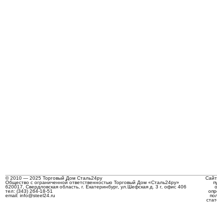
© 2010 — 2025 Торговый Дом Сталь24ру
Сайт
Общество с ограниченной ответственностью Торговый Дом «Сталь24ру»
п
620017, Свердловская область, г. Екатеринбург, ул.Шефская д. 3 г, офис 406
тел: (343) 264-18-51
опр
email: info@steel24.ru
по
стат