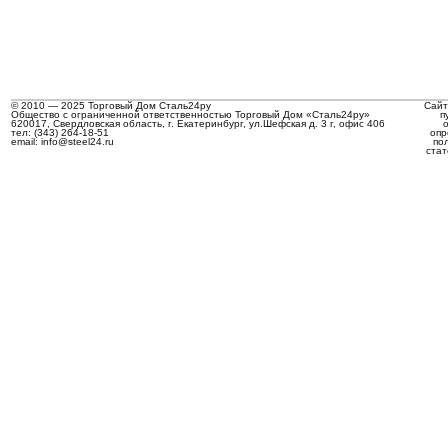
© 2010 — 2025 Торговый Дом Сталь24ру
Сайт
Общество с ограниченной ответственностью Торговый Дом «Сталь24ру»
п
620017, Свердловская область, г. Екатеринбург, ул.Шефская д. 3 г, офис 406
тел: (343) 264-18-51
опр
email: info@steel24.ru
по
стат