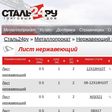
Металлопрокат
Услуги
Доставка
Справочники
О
Сталь24ру
»
Металлопрокат
»
Нержавеющий 
Лист нержавеющий
Наименование
толщ.
шир.
дл.
марка стали
(мм)
(м)
(м)
Лист
0.5
1
2
12Х18Н10Т
нержавеющий
Лист
0.5
1
2
08-12Х18Н10Т
нержавеющий
Лист
0.5
1
2
AISI321
нержавеющий
Лист
0.5
1
2
08Х17