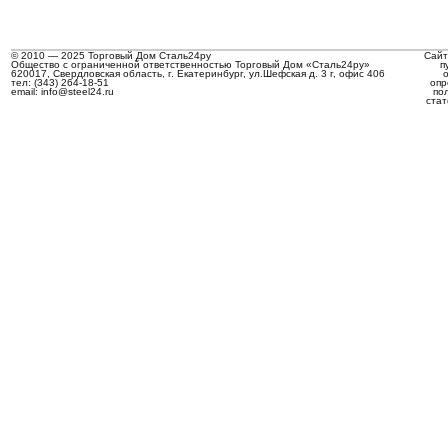
© 2010 — 2025 Торговый Дом Сталь24ру
Сайт
Общество с ограниченной ответственностью Торговый Дом «Сталь24ру»
п
620017, Свердловская область, г. Екатеринбург, ул.Шефская д. 3 г, офис 406
тел: (343) 264-18-51
опр
email: info@steel24.ru
по
стат