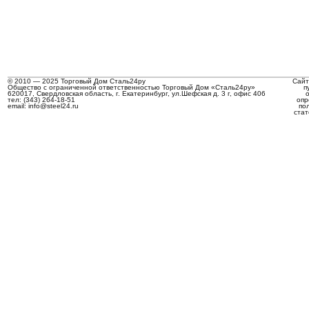
© 2010 — 2025 Торговый Дом Сталь24ру
Сайт
Общество с ограниченной ответственностью Торговый Дом «Сталь24ру»
п
620017, Свердловская область, г. Екатеринбург, ул.Шефская д. 3 г, офис 406
тел: (343) 264-18-51
опр
email: info@steel24.ru
по
стат