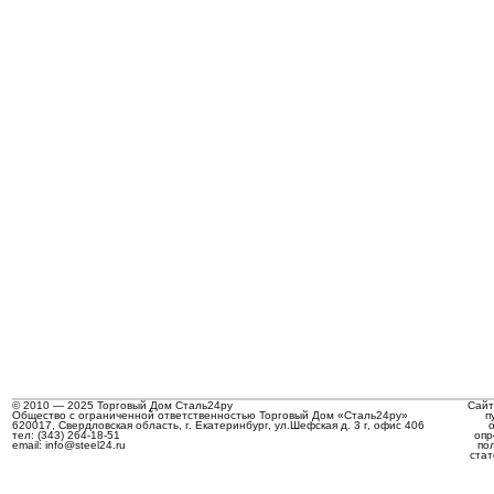
© 2010 — 2025 Торговый Дом Сталь24ру
Сайт
Общество с ограниченной ответственностью Торговый Дом «Сталь24ру»
п
620017, Свердловская область, г. Екатеринбург, ул.Шефская д. 3 г, офис 406
тел: (343) 264-18-51
опр
email: info@steel24.ru
по
стат