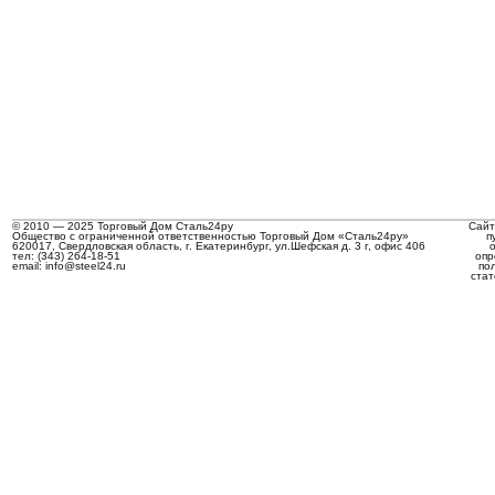
© 2010 — 2025 Торговый Дом Сталь24ру
Сайт
Общество с ограниченной ответственностью Торговый Дом «Сталь24ру»
п
620017, Свердловская область, г. Екатеринбург, ул.Шефская д. 3 г, офис 406
тел: (343) 264-18-51
опр
email: info@steel24.ru
по
стат