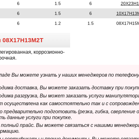
6
1.5
6
20Х23Н1
6
1.5
6
10Х17Н13
6
1.2
1.5
08Х17Н15
и
08Х17Н13М2Т
легированная, коррозионно-
рочная.
складе Вы можете узнать у наших менеджеров по телефону
ходима доставка, Вы можете заказать доставку при покуп
ходима разгрузка, Вы может заказать услуги манипулятора
ет осуществлена как самостоятельно так и с сопровожде
мо предварительно подготовить (резка, гибка, сверление 
ь данные услуги при покупке.
м полный прайс. Вы можете связаться с нашими менеджер
рмацию.
имы сертификаты и прочие документы, Вы можете связат