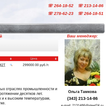
☏ 264-18-52
☏ 213-14-86
☏ 278-62-23
☏ 264-18-51
Ваш менеджер:
й
и
Цена
М2Т
299000.00
руб
./
т.
ных отраслях промышленности и
Ольга Тамкова
ротяжении десятков лет.
(343) 213-14-86
к и к высоким температурам,
ке.
e-mail:
2131486@steel24.ru