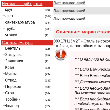
Лист нержавеющий
Нержавеющий прокат
круг
(10)
Лист нержавеющий
лист
(164)
Лист нержавеющий
сантехарматура
(184)
труба
(280)
Описание: марка стал
уголок
(9)
08Х17Н13М2Т
- Сталь высоко
Сантехарматура
стойкая, жаростойкая и жароп
Вентиль
(12)
Заглушка
(46)
*** О наличии на 
Задвижка
(9)
Кран
(12)
*** Если Вам необ
Муфта
(29)
*** Если Вам необ
Отвод
(137)
*** Доставка мож
Переход
(181)
*** Если необходи
Вы можете заказат
Сгон
(18)
*** Если необходи
Тройник
(231)
необходимую инфо
Фланец
(62)
*** Если необход