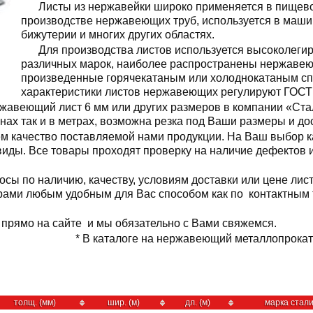
Листы из нержавейки широко применяется в пищев
производстве нержавеющих труб, используется в маши
бижутерии и многих других областях.
Для производства листов используется высоколеги
различных марок, наиболее распространены нержавею
произведенные горячекатаным или холоднокатаным сп
характеристики листов нержавеющих регулируют ГОСТ 
жавеющий лист 6 мм или других размеров в компании «Ста
ах так и в метрах, возможна резка под Ваши размеры и дос
м качество поставляемой нами продукции. На Ваш выбор 
о виды. Все товары проходят проверку на наличие дефектов
осы по наличию, качеству, условиям доставки или цене ли
ами любым удобным для Вас способом как по контактным т
 прямо на сайте и мы обязательно с Вами свяжемся.
* В каталоге на нержавеющий металлопрокат 
толщ. (мм)
шир. (м)
дл. (м)
марка стал