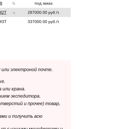
8
под заказ
М2Т
287000.00 руб./т.
М3Т
337000.00 руб./т.
 или электроной почте.
ке.
 или крана.
нием экспедитора.
отверстий и прочее) товар,
ами и получить всю
ься с нашими менеджерами и