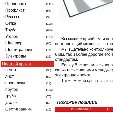
Проволока
(111)
Профлист
(57)
Рельсы
(3)
Сетка
(108)
Труба
(634)
Уголок
(144)
Вы можете приобрести нер
Швеллер
нержавеющий можно как в тонн
(88)
Мы тщательно контролируе
Шестигранник
(74)
6 мм, так и более дорогие ег
Электроды
(28)
стандартам.
Цветной прокат
Если у Вас появились вопр
лента
свяжитесь с нашими менеджер
(30)
электронной почте.
лист
(59)
Также можно сделать заказ
проволока
(19)
пруток
(183)
труба
(76)
Похожие позиции
уголок
(6)
шестигранник
Наименование
(18)