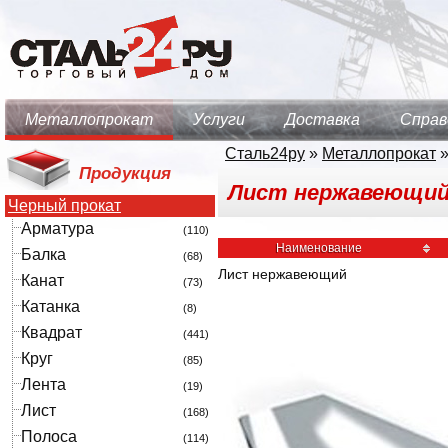
Металлопрокат
Услуги
Доставка
Справ
Сталь24ру
»
Металлопрокат
Продукция
Лист нержавеющий 6
Черный прокат
Арматура
(110)
Наименование
Балка
(68)
Лист нержавеющий
Канат
(73)
Катанка
(8)
Квадрат
(441)
Круг
(85)
Лента
(19)
Лист
(168)
Полоса
(114)