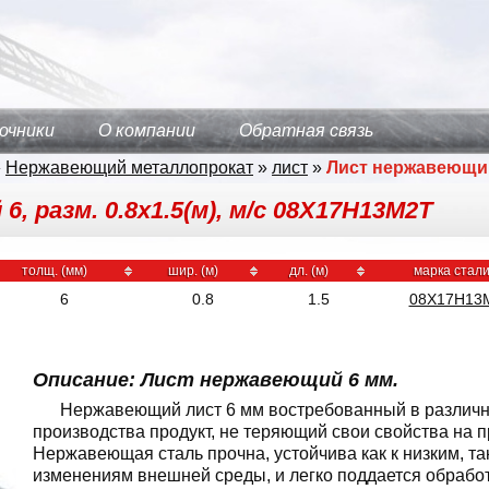
очники
О компании
Обратная связь
»
Нержавеющий металлопрокат
»
лист
»
Лист нержавеющи
, разм. 0.8х1.5(м), м/с 08Х17Н13М2Т
толщ. (мм)
шир. (м)
дл. (м)
марка стал
6
0.8
1.5
08Х17Н13
Описание: Лист нержавеющий 6 мм.
Нержавеющий лист 6 мм востребованный в различ
производства продукт, не теряющий свои свойства на п
Нержавеющая сталь прочна, устойчива как к низким, та
изменениям внешней среды, и легко поддается обработ