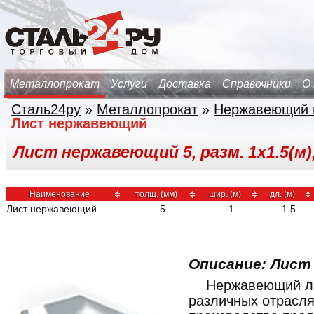
Металлопрокат
Услуги
Доставка
Справочники
О
Сталь24ру
»
Металлопрокат
»
Нержавеющий 
Лист нержавеющий
Лист нержавеющий 5, разм. 1х1.5(м)
Наименование
толщ. (мм)
шир. (м)
дл. (м)
Лист нержавеющий
5
1
1.5
Описание: Лист
Нержавеющий ли
различных отрасл