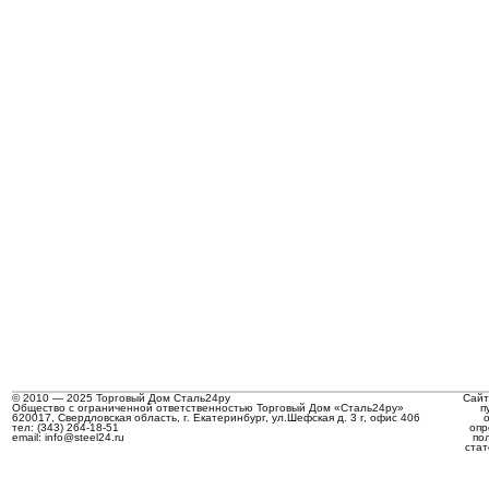
© 2010 — 2025 Торговый Дом Сталь24ру
Сайт
Общество с ограниченной ответственностью Торговый Дом «Сталь24ру»
п
620017, Свердловская область, г. Екатеринбург, ул.Шефская д. 3 г, офис 406
тел: (343) 264-18-51
опр
email: info@steel24.ru
по
стат