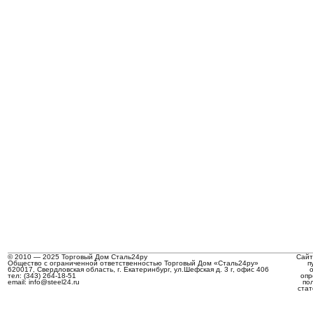
© 2010 — 2025 Торговый Дом Сталь24ру
Сайт
Общество с ограниченной ответственностью Торговый Дом «Сталь24ру»
п
620017, Свердловская область, г. Екатеринбург, ул.Шефская д. 3 г, офис 406
тел: (343) 264-18-51
опр
email: info@steel24.ru
по
стат