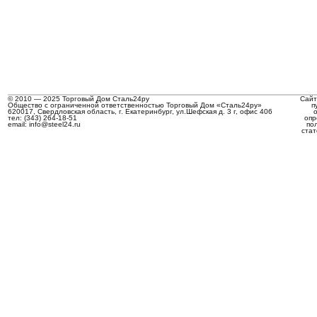
© 2010 — 2025 Торговый Дом Сталь24ру
Сайт
Общество с ограниченной ответственностью Торговый Дом «Сталь24ру»
п
620017, Свердловская область, г. Екатеринбург, ул.Шефская д. 3 г, офис 406
тел: (343) 264-18-51
опр
email: info@steel24.ru
по
стат