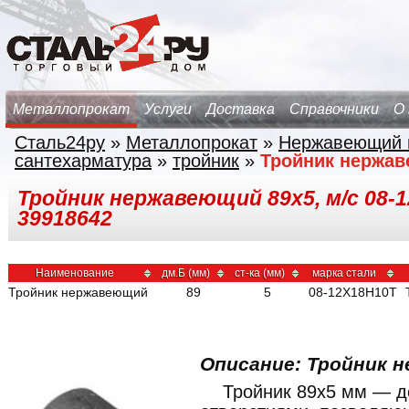
Металлопрокат
Услуги
Доставка
Справочники
О
Сталь24ру
»
Металлопрокат
»
Нержавеющий 
сантехарматура
»
тройник
»
Тройник нержа
Тройник нержавеющий 89х5, м/с 08-1
39918642
Наименование
дм.Б (мм)
ст-ка (мм)
марка стали
Тройник нержавеющий
89
5
08-12Х18Н10Т
Описание: Тройник 
Тройник 89x5 мм — д