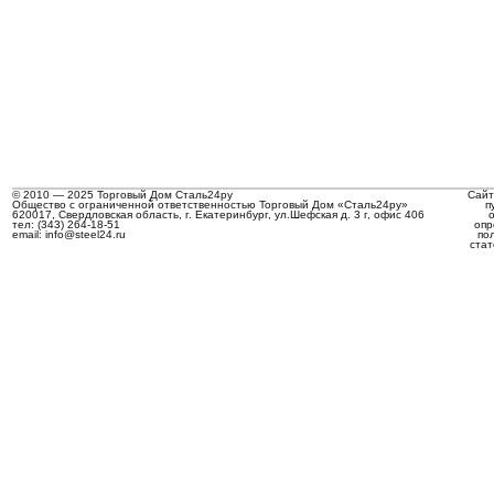
© 2010 — 2025 Торговый Дом Сталь24ру
Сайт
Общество с ограниченной ответственностью Торговый Дом «Сталь24ру»
п
620017, Свердловская область, г. Екатеринбург, ул.Шефская д. 3 г, офис 406
тел: (343) 264-18-51
опр
email: info@steel24.ru
по
стат