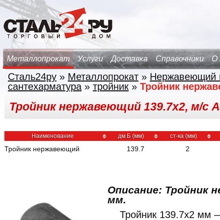
Металлопрокат
Услуги
Доставка
Справочники
О
Сталь24ру
»
Металлопрокат
»
Нержавеющий 
сантехарматура
»
тройник
»
Тройник нержа
Тройник нержавеющий 139.7х2, м/с A
Наименование
дм.Б (мм)
ст-ка (мм)
Тройник нержавеющий
139.7
2
Описание: Тройник 
мм.
Тройник 139.7x2 мм 