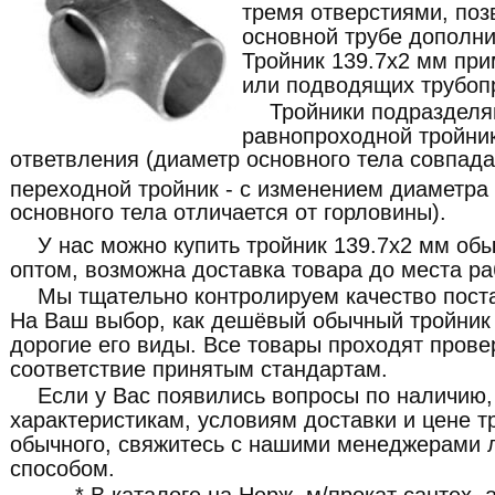
тремя отверстиями, по
основной трубе дополни
Тройник 139.7x2 мм при
или подводящих трубоп
Тройники подразделя
равнопроходной тройник
ответвления (диаметр основного тела совпада
переходной тройник - с изменением диаметра
основного тела отличается от горловины).
У нас можно купить тройник 139.7x2 мм обы
оптом, возможна доставка товара до места ра
Мы тщательно контролируем качество пост
На Ваш выбор, как дешёвый обычный тройник 
дорогие его виды. Все товары проходят прове
соответствие принятым стандартам.
Если у Вас появились вопросы по наличию,
характеристикам, условиям доставки и цене т
обычного, свяжитесь с нашими менеджерами
способом.
* В каталоге на Нерж. м/прокат сантех.