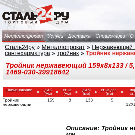
Металлопрокат
Услуги
Доставка
Справочники
О
Сталь24ру
»
Металлопрокат
»
Нержавеющий 
сантехарматура
»
тройник
»
Тройник нержа
Тройник нержавеющий 159х8х133 / 5,
1469-030-39918642
Наименование
дм.Б
ст-ка
дм.М
ст-ка доп.
ма
(мм)
(мм)
(мм)
(мм)
ст
Тройник
159
8
133
5
нержавеющий
12Х
Описание: Тройник 
мм.