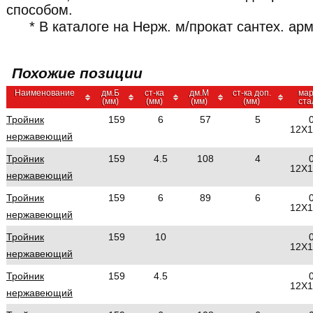
способом.
* В каталоге на Нерж. м/прокат сантех. а
Похожие позиции
Наименование
дм.Б
ст-ка
дм.М
ст-ка доп.
мар
(мм)
(мм)
(мм)
(мм)
ста
Тройник
159
6
57
5
12Х
нержавеющий
Тройник
159
4.5
108
4
12Х
нержавеющий
Тройник
159
6
89
6
12Х
нержавеющий
Тройник
159
10
12Х
нержавеющий
Тройник
159
4.5
12Х
нержавеющий