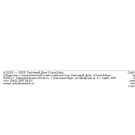
© 2010 — 2025 Торговый Дом Сталь24ру
Сайт
Общество с ограниченной ответственностью Торговый Дом «Сталь24ру»
п
620017, Свердловская область, г. Екатеринбург, ул.Шефская д. 3 г, офис 406
тел: (343) 264-18-51
опр
email: info@steel24.ru
по
стат