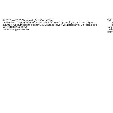
© 2010 — 2025 Торговый Дом Сталь24ру
Сайт
Общество с ограниченной ответственностью Торговый Дом «Сталь24ру»
п
620017, Свердловская область, г. Екатеринбург, ул.Шефская д. 3 г, офис 406
тел: (343) 264-18-51
опр
email: info@steel24.ru
по
стат