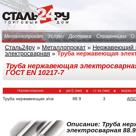
Металлопрокат
Услуги
Доставка
Справочники
О
Сталь24ру
»
Металлопрокат
»
Нержавеющий 
электросварная
»
Труба нержавеющая элек
Труба нержавеющая электросварная 8
ГОСТ EN 10217-7
Наименование
дм.Б (мм)
ст-ка (мм)
марка с
Труба нержавеющая э/св
88.9
3
AISI
Описание: Труба не
электросварная 88.9