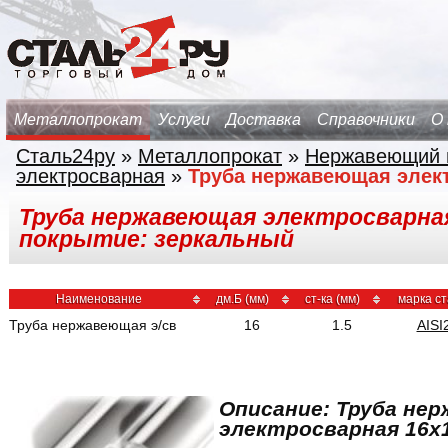
Металлопрокат
Услуги
Доставка
Справочники
О
Сталь24ру
»
Металлопрокат
»
Нержавеющий 
электросварная
»
Труба нержавеющая элек
Труба нержавеющая электросварная 1
покрытие: зеркальный
Наименование
дм.Б (мм)
ст-ка (мм)
марка с
Труба нержавеющая э/св
16
1.5
AISI
Описание: Труба не
электросварная 16x1