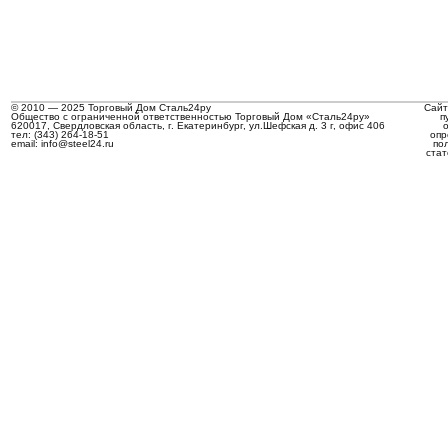
© 2010 — 2025 Торговый Дом Сталь24ру
Сайт
Общество с ограниченной ответственностью Торговый Дом «Сталь24ру»
п
620017, Свердловская область, г. Екатеринбург, ул.Шефская д. 3 г, офис 406
тел: (343) 264-18-51
опр
email: info@steel24.ru
по
стат