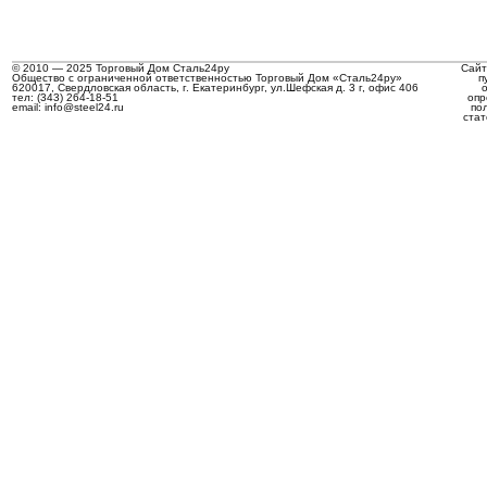
© 2010 — 2025 Торговый Дом Сталь24ру
Сайт
Общество с ограниченной ответственностью Торговый Дом «Сталь24ру»
п
620017, Свердловская область, г. Екатеринбург, ул.Шефская д. 3 г, офис 406
тел: (343) 264-18-51
опр
email: info@steel24.ru
по
стат