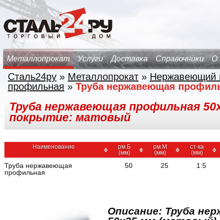
Металлопрокат
Услуги
Доставка
Справочники
О
Сталь24ру
»
Металлопрокат
»
Нержавеющий 
профильная
»
Труба нержавеющая профил
Труба нержавеющая профильная 50х25
покрытие: матовый
Наименование
рм.Б
рм.М
ст-ка
(мм)
(мм)
(мм)
Труба нержавеющая
50
25
1.5
профильная
Описание: Труба не