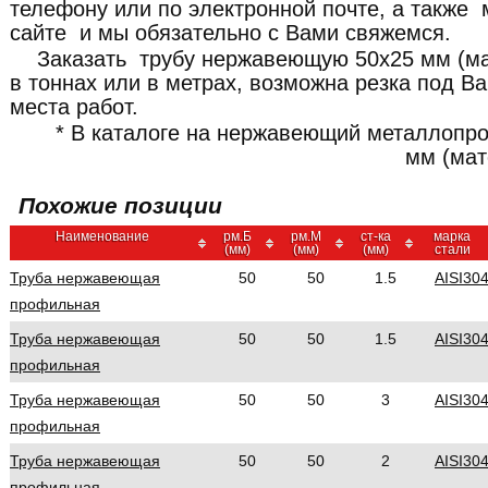
телефону или по электронной почте, а также 
сайте и мы обязательно с Вами свяжемся.
Заказать трубу нержавеющую 50x25 мм (м
в тоннах или в метрах, возможна резка под В
места работ.
* В каталоге на нержавеющий металлопро
мм (мат
Похожие позиции
Наименование
рм.Б
рм.М
ст-ка
марка
(мм)
(мм)
(мм)
стали
Труба нержавеющая
50
50
1.5
AISI30
профильная
Труба нержавеющая
50
50
1.5
AISI30
профильная
Труба нержавеющая
50
50
3
AISI30
профильная
Труба нержавеющая
50
50
2
AISI30
профильная