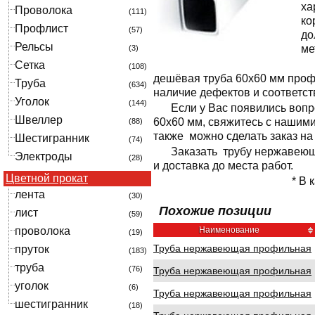
ха
Проволока
(111)
ко
Профлист
(57)
до
Рельсы
ме
(3)
Сетка
(108)
дешёвая труба 60x60 мм проф
Труба
(634)
наличие дефектов и соответс
Уголок
(144)
Если у Вас появились воп
Швеллер
60x60 мм, свяжитесь с нашим
(88)
также можно сделать заказ на
Шестигранник
(74)
Заказать трубу нержавеющ
Электроды
(28)
и доставка до места работ.
Цветной прокат
* В 
лента
(30)
Похожие позиции
лист
(59)
проволока
Наименование
(19)
Труба нержавеющая профильная
пруток
(183)
труба
(76)
Труба нержавеющая профильная
уголок
(6)
Труба нержавеющая профильная
шестигранник
(18)