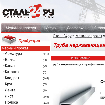
Металлопрокат
Услуги
Доставка
Справ
Сталь24ру
»
Металлопрокат
Продукция
Труба нержавеющая п
Черный прокат
Арматура
(110)
Наименование
Балка
(68)
Труба нержавеющая профильная
Канат
(73)
Катанка
(8)
Квадрат
(441)
О
Круг
(85)
Лента
(19)
пр
Лист
(168)
кр
Полоса
(114)