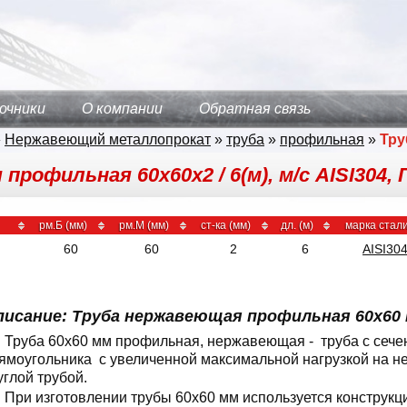
очники
О компании
Обратная связь
»
Нержавеющий металлопрокат
»
труба
»
профильная
»
Тру
рофильная 60х60х2 / 6(м), м/с AISI304, 
рм.Б (мм)
рм.М (мм)
ст-ка (мм)
дл. (м)
марка стал
60
60
2
6
AISI30
писание: Труба нержавеющая профильная 60x60 
Труба 60x60 мм профильная, нержавеющая - труба с сече
ямоугольника с увеличенной максимальной нагрузкой на не
углой трубой.
При изготовлении трубы 60x60 мм используется конструк