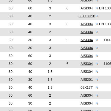
60
60
1.5
AISI304
60
60
3
6
AISI304
EN 103
60
40
2
08Х18Н10
60
40
3
6
AISI304
EN 103
60
40
2
AISI304
60
30
3
6
AISI304
110
60
30
3
AISI304
60
60
3
AISI304
60
60
2
6
AISI304
110
60
40
1.5
AISI304
60
30
1.5
AISI201
60
40
1.5
08Х17Т
60
60
2
AISI304
60
30
2
AISI304