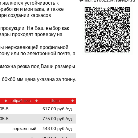
e-mail:
2786223@steel24.ru
является устойчивость к
бработки и монтажа, а также
при создании каркасов
продукции. На Ваш выбор как
вары проходят проверку на
рубы нержавеющей профильной
ну или по электронной почте, а
озможна резка под Ваши размеры
60x60 мм цена указана за тонну.
обраб. пов.
Цена
05-5
617.00 руб./ед.
05-5
775.00 руб./ед.
зеркальный
443.00 руб./ед.