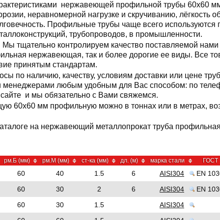
рактеристиками нержавеющей профильной трубы 60x60 мм 
ррозии, неравномерной нагрузке и скручиванию, лёгкость о
лговечность. Профильные трубы чаще всего используются 
таллоконструкций, трубопроводов, в промышленности.
Мы тщательно контролируем качество поставляемой нами 
ильная нержавеющая, так и более дорогие ее виды. Все то
твие принятым стандартам.
росы по наличию, качеству, условиям доставки или цене т
и менеджерами любым удобным для Вас способом: по телефо
 сайте и мы обязательно с Вами свяжемся.
ую 60x60 мм профильную можно в тоннах или в метрах, в
каталоге на нержавеющий металлопрокат труба профильная 
рм.Б (мм)
рм.М (мм)
ст-ка (мм)
дл. (м)
марка стали
ГОСТ
60
40
1.5
6
AISI304
EN 103
60
30
2
6
AISI304
EN 103
60
30
1.5
AISI304