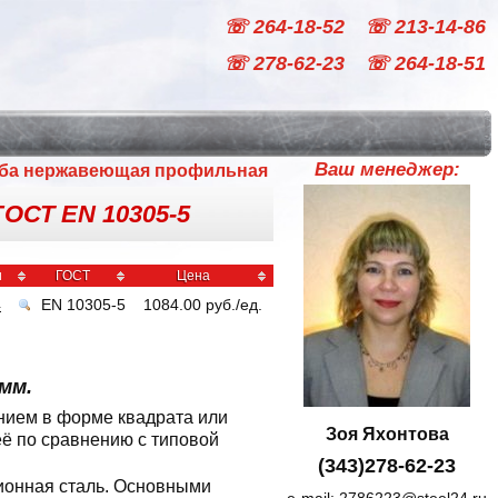
☏ 264-18-52
☏ 213-14-86
☏ 278-62-23
☏ 264-18-51
Ваш менеджер:
ба нержавеющая профильная
ГОСТ EN 10305-5
и
ГОСТ
Цена
4
EN 10305-5
1084.00
руб
./
ед.
мм.
нием в форме квадрата или
Зоя Яхонтова
ё по сравнению с типовой
(343)278-62-23
ционная сталь. Основными