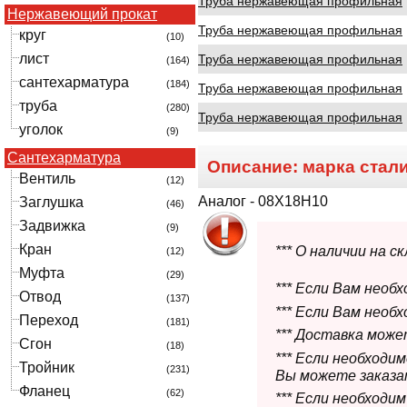
Труба нержавеющая профильная
Нержавеющий прокат
Труба нержавеющая профильная
круг
(10)
лист
Труба нержавеющая профильная
(164)
сантехарматура
(184)
Труба нержавеющая профильная
труба
(280)
Труба нержавеющая профильная
уголок
(9)
Сантехарматура
Описание: марка стал
Вентиль
(12)
Аналог - 08Х18Н10
Заглушка
(46)
Задвижка
(9)
Кран
*** О наличии на 
(12)
Муфта
(29)
*** Если Вам необ
Отвод
(137)
*** Если Вам необ
Переход
(181)
*** Доставка мож
Сгон
(18)
*** Если необходи
Тройник
(231)
Вы можете заказат
Фланец
(62)
*** Если необходи