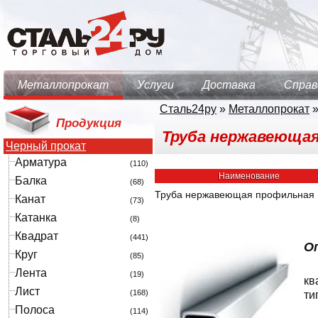
Металлопрокат
Услуги
Доставка
Справ
Сталь24ру
»
Металлопрокат
Продукция
Труба нержавеющая 
Черный прокат
Арматура
(110)
Наименование
Балка
(68)
Труба нержавеющая профильная
Канат
(73)
Катанка
(8)
Квадрат
(441)
О
Круг
(85)
Лента
(19)
кв
Лист
(168)
ти
Полоса
(114)