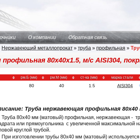
очники
О компании
Обратная связь
»
Нержавеющий металлопрокат
»
труба
»
профильная
»
Тру
профильная 80х40х1.5, м/с AISI304, по
рм.Б (мм)
рм.М (мм)
ст-ка (мм)
марка стали
80
40
1.5
AISI304
писание: Труба нержавеющая профильная 80x40 
Труба 80x40 мм (матовый) профильная, нержавеющая - тр
адрата или прямоугольника с увеличенной максимальной на
повой круглой трубой.
При изготовлении трубы 80x40 мм (матовый) используется