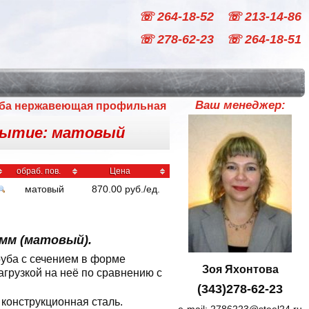
☏ 264-18-52
☏ 213-14-86
☏ 278-62-23
☏ 264-18-51
Ваш менеджер:
ба нержавеющая профильная
крытие: матовый
обраб. пов.
Цена
матовый
870.00
руб
./
ед.
мм (матовый).
уба с сечением в форме
Зоя Яхонтова
грузкой на неё по сравнению с
(343)278-62-23
 конструкционная сталь.