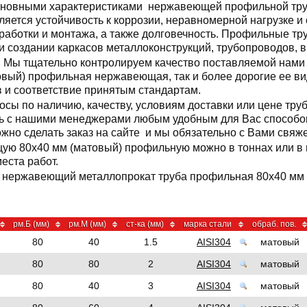
новными характеристиками нержавеющей профильной тру
ляется устойчивость к коррозии, неравномерной нагрузке и 
работки и монтажа, а также долговечность. Профильные тр
и создании каркасов металлоконструкций, трубопроводов, 
Мы тщательно контролируем качество поставляемой нами 
овый) профильная нержавеющая, так и более дорогие ее ви
 и соответствие принятым стандартам.
росы по наличию, качеству, условиям доставки или цене т
сь с нашими менеджерами любым удобным для Вас способом
ожно сделать заказ на сайте и мы обязательно с Вами свяж
ую 80x40 мм (матовый) профильную можно в тоннах или в 
еста работ.
а нержавеющий металлопрокат труба профильная 80x40 мм (
рм.Б (мм)
рм.М (мм)
ст-ка (мм)
марка стали
обраб. пов.
80
40
1.5
AISI304
матовый
80
80
2
AISI304
матовый
80
40
3
AISI304
матовый