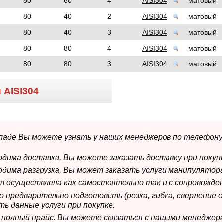
80
60
4
AISI304
матовый
80
40
2
AISI304
матовый
80
40
3
AISI304
матовый
80
80
4
AISI304
матовый
80
80
3
AISI304
матовый
и
AISI304
складе Вы можете узнать у наших менеджеров по телефону
ходима доставка, Вы можете заказать доставку при покуп
ходима разгрузка, Вы может заказать услуги манипулятора
ет осуществлена как самостоятельно так и с сопровожде
мо предварительно подготовить (резка, гибка, сверление 
ь данные услуги при покупке.
м полный прайс. Вы можете связаться с нашими менеджер