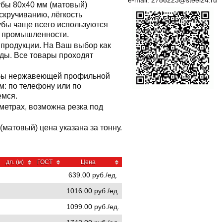
e-mail:
2786223@steel24.ru
бы 80x40 мм (матовый)
скручиванию, лёгкость
убы чаще всего используются
в промышленности.
продукции. На Ваш выбор как
ды. Все товары проходят
рубы нержавеющей профильной
: по телефону или по
емся.
метрах, возможна резка под
матовый) цена указана за тонну.
дл. (м)
ГОСТ
Цена
639.00 руб./ед.
1016.00 руб./ед.
1099.00 руб./ед.