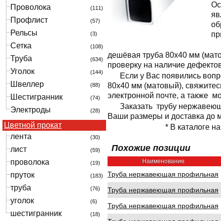
Ос
Проволока
(111)
яв
Профлист
(57)
об
Рельсы
пр
(3)
Сетка
(108)
дешёвая труба 80x40 мм (мат
Труба
(634)
проверку на наличие дефектов
Уголок
(144)
Если у Вас появились воп
Швеллер
80x40 мм (матовый), свяжите
(88)
электронной почте, а также м
Шестигранник
(74)
Заказать трубу нержавеющ
Электроды
(28)
Ваши размеры и доставка до м
Цветной прокат
* В каталоге н
лента
(30)
Похожие позиции
лист
(59)
проволока
Наименование
(19)
Труба нержавеющая профильная
пруток
(183)
труба
(76)
Труба нержавеющая профильная
уголок
(6)
Труба нержавеющая профильная
шестигранник
(18)