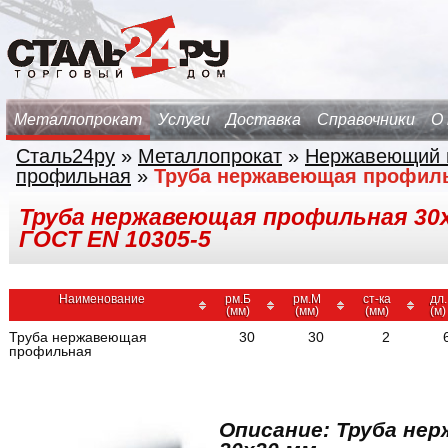
Металлопрокат
Услуги
Доставка
Справочники
О
Сталь24ру
»
Металлопрокат
»
Нержавеющий 
профильная
»
Труба нержавеющая профил
Труба нержавеющая профильная 30х30х
ГОСТ EN 10305-5
Наименование
рм.Б
рм.М
ст-ка
дл.
(мм)
(мм)
(мм)
(м)
Труба нержавеющая
30
30
2
профильная
Описание: Труба не