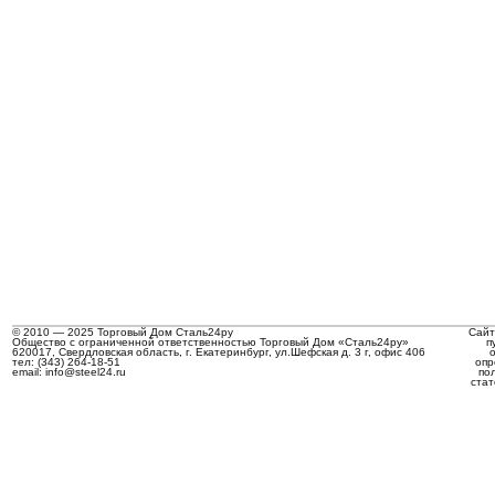
© 2010 — 2025 Торговый Дом Сталь24ру
Сайт
Общество с ограниченной ответственностью Торговый Дом «Сталь24ру»
п
620017, Свердловская область, г. Екатеринбург, ул.Шефская д. 3 г, офис 406
тел: (343) 264-18-51
опр
email: info@steel24.ru
по
стат