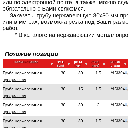
или по электронной почте, а также можно сде
обязательно с Вами свяжемся.
Заказать трубу нержавеющую 30x30 мм пр
или в метрах, возможна резка под Ваши разме
работ.
* В каталоге на нержавеющий металлопро
Похожие позиции
Наименование
рм.Б
рм.М
ст-ка
марка
(мм)
(мм)
(мм)
стали
Труба нержавеющая
30
30
1.5
AISI304
профильная
Труба нержавеющая
30
15
1.5
AISI304
профильная
Труба нержавеющая
30
30
2
AISI304
профильная
Труба нержавеющая
30
30
1.5
AISI304
профильная