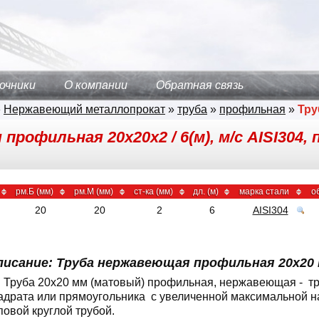
очники
О компании
Обратная связь
»
Нержавеющий металлопрокат
»
труба
»
профильная
»
Тру
профильная 20х20х2 / 6(м), м/с AISI304
рм.Б (мм)
рм.М (мм)
ст-ка (мм)
дл. (м)
марка стали
о
20
20
2
6
AISI304
писание: Труба нержавеющая профильная 20x20 
Труба 20x20 мм (матовый) профильная, нержавеющая - тр
адрата или прямоугольника с увеличенной максимальной на
повой круглой трубой.