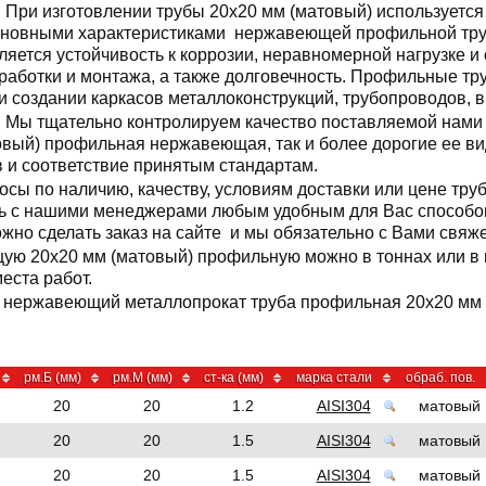
При изготовлении трубы 20x20 мм (матовый) используется
новными характеристиками нержавеющей профильной тру
ляется устойчивость к коррозии, неравномерной нагрузке и 
работки и монтажа, а также долговечность. Профильные тр
и создании каркасов металлоконструкций, трубопроводов, 
Мы тщательно контролируем качество поставляемой нами 
овый) профильная нержавеющая, так и более дорогие ее ви
 и соответствие принятым стандартам.
росы по наличию, качеству, условиям доставки или цене т
сь с нашими менеджерами любым удобным для Вас способом
ожно сделать заказ на сайте и мы обязательно с Вами свяж
ую 20x20 мм (матовый) профильную можно в тоннах или в 
еста работ.
а нержавеющий металлопрокат труба профильная 20x20 мм (
рм.Б (мм)
рм.М (мм)
ст-ка (мм)
марка стали
обраб. пов.
20
20
1.2
AISI304
матовый
20
20
1.5
AISI304
матовый
20
20
1.5
AISI304
матовый