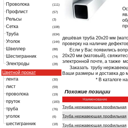
Проволока
(111)
Ос
Профлист
(57)
яв
Рельсы
(3)
об
пр
Сетка
(108)
Труба
(634)
дешёвая труба 20x20 мм (мат
Уголок
(144)
проверку на наличие дефектов
Швеллер
(88)
Если у Вас появились воп
20x20 мм (матовый), свяжите
Шестигранник
(74)
электронной почте, а также м
Электроды
(28)
Заказать трубу нержавеющ
Цветной прокат
Ваши размеры и доставка до м
лента
* В каталоге н
(30)
лист
(59)
Похожие позиции
проволока
(19)
Наименование
пруток
(183)
Труба нержавеющая профильная
труба
(76)
уголок
Труба нержавеющая профильная
(6)
шестигранник
(18)
Труба нержавеющая профильная