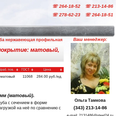
☏ 264-18-52
☏ 213-14-86
☏ 278-62-23
☏ 264-18-51
Ваш менеджер:
ба нержавеющая профильная
, покрытие: матовый,
браб. пов.
ГОСТ
Цена
матовый
11068
284.00
руб
./
ед.
мм (матовый).
Ольга Тамкова
уба с сечением в форме
(343) 213-14-86
грузкой на неё по сравнению с
e-mail:
2131486@steel24.ru