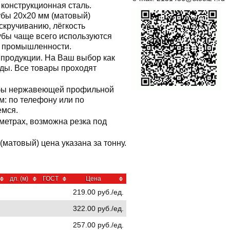
 конструкционная сталь.
бы 20x20 мм (матовый)
скручиванию, лёгкость
убы чаще всего используются
в промышленности.
продукции. На Ваш выбор как
ды. Все товары проходят
рубы нержавеющей профильной
: по телефону или по
емся.
метрах, возможна резка под
матовый) цена указана за тонну.
дл. (м)
ГОСТ
Цена
219.00 руб./ед.
322.00 руб./ед.
257.00 руб./ед.