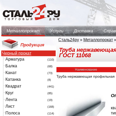
Металлопрокат
Услуги
Доставка
Справ
Сталь24ру
»
Металлопрокат
Продукция
Труба нержавеющая 
Черный прокат
ГОСТ 11068
Арматура
(110)
Балка
(68)
Наименование
Канат
(73)
Труба нержавеющая профильная
Катанка
(8)
Квадрат
(441)
Круг
(85)
О
Лента
(19)
Лист
(168)
кв
Полоса
ти
(114)