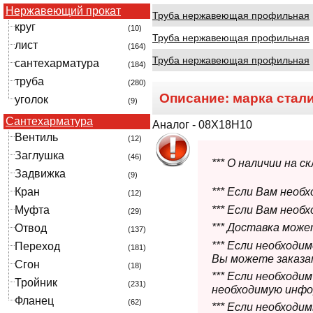
Нержавеющий прокат
Труба нержавеющая профильная
круг
(10)
Труба нержавеющая профильная
лист
(164)
Труба нержавеющая профильная
сантехарматура
(184)
труба
(280)
Описание: марка стал
уголок
(9)
Сантехарматура
Аналог - 08Х18Н10
Вентиль
(12)
Заглушка
(46)
*** О наличии на 
Задвижка
(9)
Кран
*** Если Вам необ
(12)
*** Если Вам необ
Муфта
(29)
*** Доставка мож
Отвод
(137)
*** Если необходи
Переход
(181)
Вы можете заказат
Сгон
(18)
*** Если необходи
Тройник
(231)
необходимую инфо
Фланец
(62)
*** Если необход