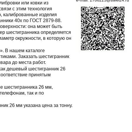
e-mail:
2786223@steel24.ru
либровки или ковки из
связи с этим технология
р, калиброванные изделия
нники 40х по ГОСТ 2879-88.
поверхности: она может быть
мер шестигранника определяется
иаметр окружности, в которую он
». В нашем каталоге
тиками. Заказать шестигранник
овара до места работ.
как дешевый шестигранник 26
 соответствие принятым
не шестигранника 26 мм,
елефонам, так и по
нник 26 мм указана цена за тонну.