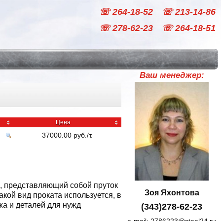
☏ 264-18-52
☏ 213-14-86
☏ 278-62-23
☏ 264-18-51
Ваш менеджер:
Цена
37000.00
руб
./
т.
а, представляющий собой пруток
Зоя Яхонтова
кой вид проката используется, в
жа и деталей для нужд
(343)278-62-23