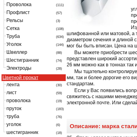
Проволока
(111)
уг
Профлист
(57)
пр
Рельсы
пр
(3)
Из
Сетка
(108)
шлифованной или матовой, а т
Труба
(634)
диаметром сечения и длиной с
Уголок
(144)
мог бы быть вписан. Цена на 
Швеллер
Вы можете приобрести шес
(88)
представлен широкий ассорти
Шестигранник
(74)
26 мм можно как в тоннах так 
Электроды
(28)
Мы тщательно контролируе
Цветной прокат
мм, так и более дорогие его 
стандартам.
лента
(30)
Если у Вас появились вопр
лист
(59)
свяжитесь с нашими менеджер
проволока
(19)
электронной почте. Или сделай
пруток
(183)
труба
(76)
уголок
(6)
Описание: марка стал
шестигранник
(18)