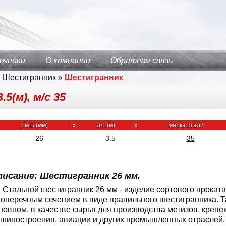
очники
О компании
Обратная связь
»
Шестигранник
»
Шестигранник
5(м), м/с 35
рм.Б (мм)
дл. (м)
марка стали
26
3.5
35
писание: Шестигранник 26 мм.
Стальной шестигранник 26 мм - изделие сортового прокат
поперечным сечением в виде правильного шестигранника. Та
новном, в качестве сырья для производства метизов, крепе
шиностроения, авиации и других промышленных отраслей.