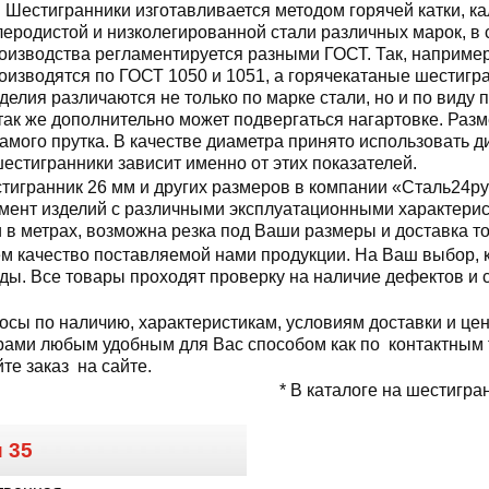
Шестигранники изготавливается методом горячей катки, ка
леродистой и низколегированной стали различных марок, в 
оизводства регламентируется разными ГОСТ. Так, наприме
оизводятся по ГОСТ 1050 и 1051, а горячекатаные шестигра
делия различаются не только по марке стали, но и по виду 
ак же дополнительно может подвергаться нагартовке. Раз
амого прутка. В качестве диаметра принято использовать д
шестигранники зависит именно от этих показателей.
тигранник 26 мм и других размеров в компании «Сталь24ру
мент изделий с различными эксплуатационными характерис
и в метрах, возможна резка под Ваши размеры и доставка т
м качество поставляемой нами продукции. На Ваш выбор, 
виды. Все товары проходят проверку на наличие дефектов и
осы по наличию, характеристикам, условиям доставки и це
ами любым удобным для Вас способом как по контактным т
те заказ на сайте.
* В каталоге на шестигра
и
35