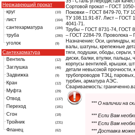
35
- Сталь углеродистая качес
Нержавеющий прокат
Сортовой прокат – ГОСТ 1050-
круг
Поковки – ГОСТ 8479-70, ТУ 10
(10)
ТУ 108.11.91-87. Лист – ГОСТ 
лист
(164)
4041-71.
сантехарматура
(184)
Трубы – ГОСТ 8731-74, ГОСТ 8
труба
– ГОСТ 2284-79. Проволока – 
(280)
Назначение:
Оси, цилиндры, к
уголок
(9)
валы, шатуны, крепежные дета
Сантехарматура
тяги, подушки, ободы, серьги,
диски, балки, втулки, пальцы, 
Вентиль
(12)
корпусы вентилей, крышки, шт
Заглушка
(46)
детали невысокой прочности, 
Задвижка
трубопроводов ТЭЦ, паровых,
(9)
турбин, арматура АЭС.
Кран
(12)
Свариваемость:
граниченно.в
Муфта
(29)
Отвод
(137)
*** О наличии на 
Переход
(181)
Сгон
(18)
*** Если Вам необ
Тройник
(231)
*** Если Вам необ
Фланец
(62)
*** Доставка мож