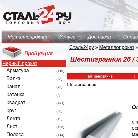
Металлопрокат
Услуги
Доставка
Справ
Сталь24ру
»
Металлопрокат
Продукция
Шестигранник 26 / 3.
Черный прокат
Арматура
(110)
Наименование
Балка
(68)
Шестигранник
Канат
(73)
Катанка
(8)
Квадрат
(441)
О
Круг
(85)
Лента
(19)
с 
Лист
(168)
ос
ма
Полоса
(114)