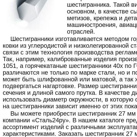
шестигранника. Такой ви
основном, в качестве с
метизов, крепежа и дет
машиностроения, авиац
отраслей.
Шестигранники изготавливается методом го
ковки из углеродистой и низколегированной с
связи с этим технология производства регла
Так, например, калиброванные изделия произ
1051, а горячекатаные шестигранники 40х по 
различаются не только по марке стали, но и п
может быть шлифованной или матовой, а так 
подвергаться нагартовке. Размер шестигранн
сечения и длиной самого прутка. В качестве 
использовать диаметр окружности, в которую 
на шестигранники зависит именно от этих пок
Вы можете приобрести шестигранник 27 мм 
компании «Сталь24ру». В нашем каталоге пр
ассортимент изделий с различными эксплуат
характеристиками. Заказать шестигранник 27 м