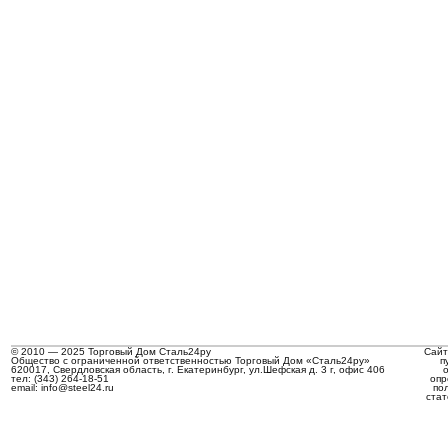
© 2010 — 2025 Торговый Дом Сталь24ру
Сайт
Общество с ограниченной ответственностью Торговый Дом «Сталь24ру»
п
620017, Свердловская область, г. Екатеринбург, ул.Шефская д. 3 г, офис 406
тел: (343) 264-18-51
опр
email: info@steel24.ru
по
стат