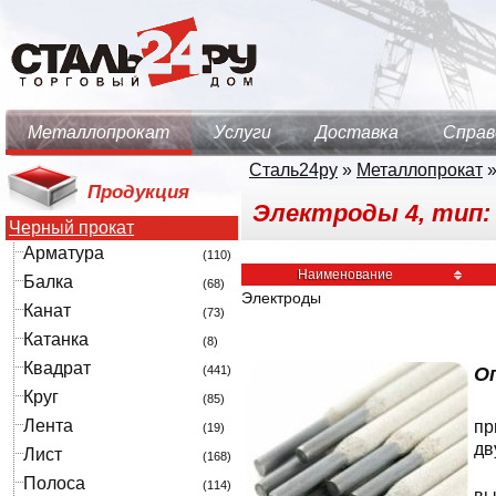
Металлопрокат
Услуги
Доставка
Справ
Сталь24ру
»
Металлопрокат
Продукция
Электроды 4, тип:
Черный прокат
Арматура
(110)
Наименование
Балка
(68)
Электроды
Канат
(73)
Катанка
(8)
Квадрат
(441)
О
Круг
(85)
Лента
пр
(19)
дв
Лист
(168)
Полоса
(114)
вы