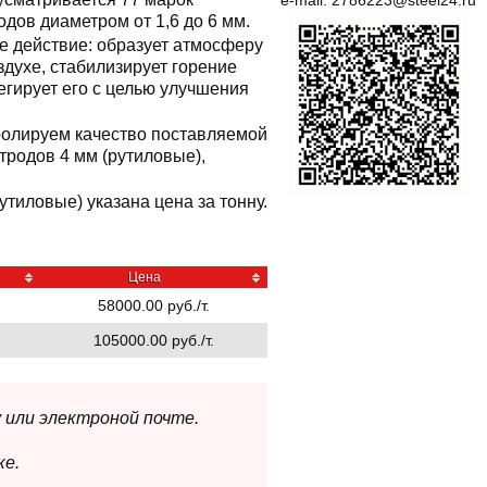
e-mail:
2786223@steel24.ru
дов диаметром от 1,6 до 6 мм.
 действие: образует атмосферу
духе, стабилизирует горение
егирует его с целью улучшения
ролируем качество поставляемой
тродов 4 мм (рутиловые),
утиловые) указана цена за тонну.
Цена
58000.00 руб./т.
105000.00 руб./т.
 или электроной почте.
ке.