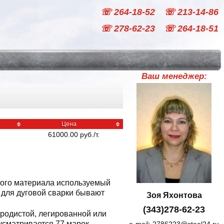
☏ 264-18-52
☏ 213-14-86
☏ 278-62-23
☏ 264-18-51
Ваш менеджер:
Цена
61000.00
руб
./
т.
ного материала используемый
 для дуговой сварки бывают
Зоя Яхонтова
(343)278-62-23
еродистой, легированной или
усматривается 77 марок