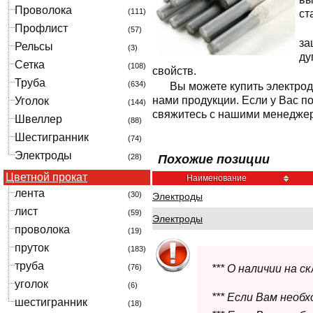
Проволока
(111)
ст
Профлист
(57)
за
Рельсы
(3)
ду
Сетка
(108)
свойств.
Труба
(634)
Вы можете купить электро
нами продукции. Если у Вас п
Уголок
(144)
свяжитесь с нашими менедже
Швеллер
(88)
Шестигранник
(74)
Электроды
(28)
Похожие позиции
Цветной прокат
Наименование
лента
(30)
Электроды
лист
(59)
Электроды
проволока
(19)
пруток
(183)
труба
(76)
*** О наличии на 
уголок
(6)
*** Если Вам необ
шестигранник
(18)