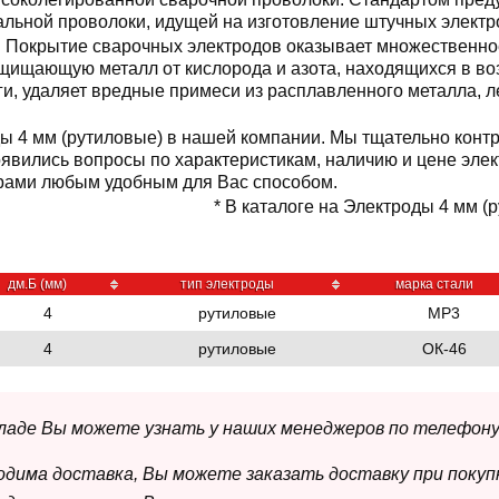
альной проволоки, идущей на изготовление штучных электро
Покрытие сварочных электродов оказывает множественное
щищающую металл от кислорода и азота, находящихся в воз
ги, удаляет вредные примеси из расплавленного металла, л
ды 4 мм (рутиловые) в нашей компании. Мы тщательно конт
оявились вопросы по характеристикам, наличию и цене элек
рами любым удобным для Вас способом.
* В каталоге на Электроды 4 мм (р
дм.Б (мм)
тип электроды
марка стали
4
рутиловые
МР3
4
рутиловые
ОК-46
складе Вы можете узнать у наших менеджеров по телефону
ходима доставка, Вы можете заказать доставку при покуп