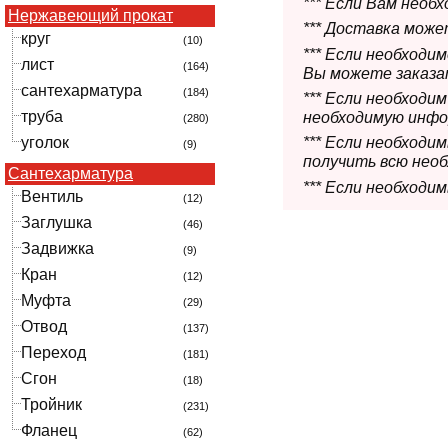
*** Если Вам необ
Нержавеющий прокат
*** Доставка мож
круг
(10)
*** Если необходи
лист
(164)
Вы можете заказат
сантехарматура
(184)
*** Если необходи
труба
необходимую инфо
(280)
уголок
*** Если необход
(9)
получить всю нео
Сантехарматура
*** Если необходи
Вентиль
(12)
Заглушка
(46)
Задвижка
(9)
Кран
(12)
Муфта
(29)
Отвод
(137)
Переход
(181)
Сгон
(18)
Тройник
(231)
Фланец
(62)