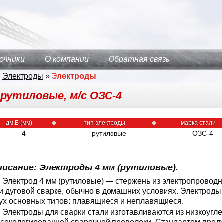
очники
О компании
Обратная связь
»
Электроды
»
Электроды
 рутиловые, м/с ОЗС-4
дм.Б (мм)
тип электроды
марка стали
4
рутиловые
ОЗС-4
писание: Электроды 4 мм (рутиловые).
Электрод 4 мм (рутиловые) — стержень из электропровод
и дуговой сварке, обычно в домашних условиях. Электроды
ух основных типов: плавящиеся и неплавящиеся.
Электроды для сварки стали изготавливаются из низкоугл
соколегированной сварочной проволоки. Стандартом пред