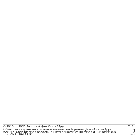
© 2010 — 2025 Торговый Дом Сталь24ру
Сайт
Общество с ограниченной ответственностью Торговый Дом «Сталь24ру»
п
620017, Свердловская область, г. Екатеринбург, ул.Шефская д. 3 г, офис 406
тел: (343) 264-18-51
опр