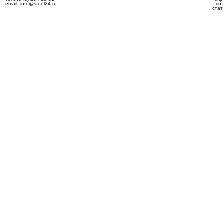
email: info@steel24.ru
по
стат