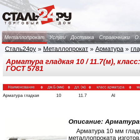
Металлопрокат
Услуги
Доставка
Справочники
О
Сталь24ру
»
Металлопрокат
»
Арматура
»
гл
Арматура гладкая 10 / 11.7(м), класс:
ГОСТ 5781
Наименование
дм.Б (мм)
дл. (м)
класс арматура
м
Арматура
10
11.7
AI
гладкая
Описание: Арматур
Арматура 10 мм гладк
металлопроката изгото