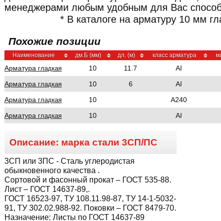
менеджерами любым удобным для Вас спосо
* В каталоге на арматуру 10 мм гл
Похожие позиции
Наименование
дм.Б (мм)
дл. (м)
класс арматура
м
Арматура
10
11.7
AI
гладкая
Арматура
10
6
AI
гладкая
Арматура
10
А240
гладкая
Арматура
10
AI
гладкая
Описание: марка стали
3СП/ПС
3СП или 3ПС
- Сталь углеродистая
обыкновенного качества .
Сортовой и фасонный прокат – ГОСТ 535-88.
Лист – ГОСТ 14637-89,.
ГОСТ 16523-97, ТУ 108.11.98-87, ТУ 14-1-5032-
91, ТУ 302.02.988-92. Поковки – ГОСТ 8479-70.
Назначение:
Листы по ГОСТ 14637-89