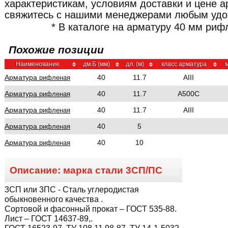
характеристикам, условиям доставки и цене 
свяжитесь с нашими менеджерами любым удо
* В каталоге на арматуру 40 мм риф
Похожие позиции
Наименование
дм.Б (мм)
дл. (м)
класс арматура
м
Арматура
40
11.7
AIII
рифленая
Арматура
40
11.7
A500C
рифленая
Арматура
40
11.7
AIII
рифленая
Арматура
40
5
рифленая
Арматура
40
10
рифленая
Описание: марка стали
3СП/ПС
3СП или 3ПС
- Сталь углеродистая
обыкновенного качества .
Сортовой и фасонный прокат – ГОСТ 535-88.
Лист – ГОСТ 14637-89,.