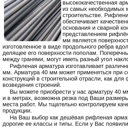
высококачественная ар
из самых необходимых 
строительстве. Рифлен
обеспечивает качествен
основания и сварной ко
представлением рифлён
мм является поверхнос
изготовленное в виде продольного ребра вдо
делящее его поверхности пополам. Поперечн
между гранями, могут иметь разный угол накл
Рифленая арматура изготавливает различн
мм. Арматура 40 мм может применяться при 
конструкций в строительной отрасли, как для
возведения строений.
Вы можете приобрести у нас арматуру 40 м
и в метрах, возможна резка под Ваши размеры
места работ. Мы тщательно контролируем кач
продукции.
На Ваш выбор как дешёвая рифленая армат
дорогие ее классы и типы. Если у Вас появил