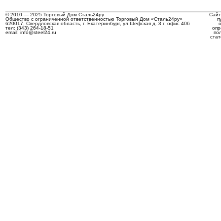
© 2010 — 2025 Торговый Дом Сталь24ру
Сайт
Общество с ограниченной ответственностью Торговый Дом «Сталь24ру»
п
620017, Свердловская область, г. Екатеринбург, ул.Шефская д. 3 г, офис 406
тел: (343) 264-18-51
опр
email: info@steel24.ru
по
стат