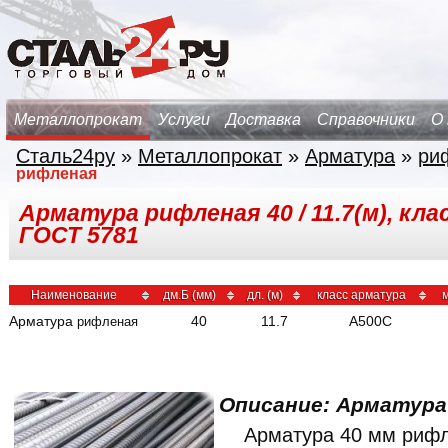
Металлопрокат
Услуги
Доставка
Справочники
О
Сталь24ру
»
Металлопрокат
»
Арматура
»
ри
рифленая
Арматура рифленая 40 / 11.7(м), кла
ГОСТ 5781
Наименование
дм.Б (мм)
дл. (м)
класс арматура
м
Арматура
40
11.7
A500C
рифленая
Описание: Арматур
Арматура 40 мм риф