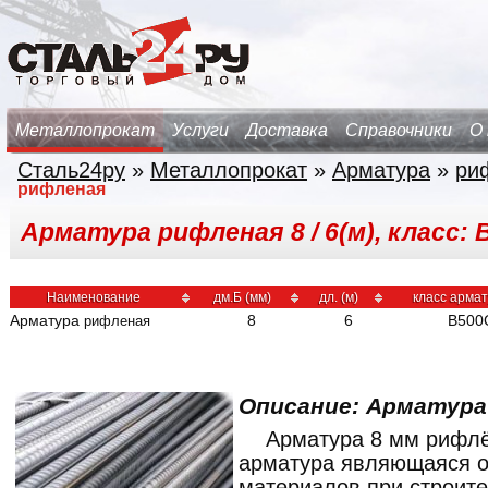
Металлопрокат
Услуги
Доставка
Справочники
О
Сталь24ру
»
Металлопрокат
»
Арматура
»
ри
рифленая
Арматура рифленая 8 / 6(м), класс: 
Наименование
дм.Б (мм)
дл. (м)
класс арма
Арматура
8
6
В500
рифленая
Описание: Арматур
Арматура 8 мм рифл
арматура являющаяся о
материалов при строит