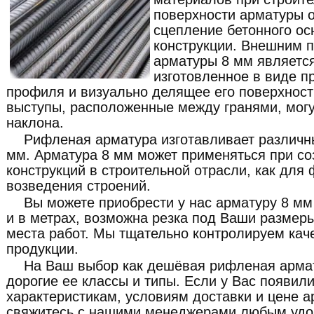
поверхности арматуры о
сцепление бетонного ос
конструкции. Внешним 
арматуры 8 мм являетс
изготовленное в виде п
профиля и визуально делящее его поверхнос
выступы, расположенные между гранями, могу
наклона.
Рифленая арматура изготавливает различн
мм. Арматура 8 мм может применяться при с
конструкций в строительной отрасли, как для
возведения строений.
Вы можете приобрести у нас арматуру 8 мм
и в метрах, возможна резка под Ваши размеры
места работ. Мы тщательно контролируем кач
продукции.
На Ваш выбор как дешёвая рифленая армат
дорогие ее классы и типы. Если у Вас появил
характеристикам, условиям доставки и цене 
свяжитесь с нашими менеджерами любым удо