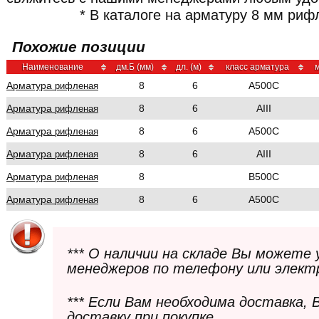
* В каталоге на арматуру 8 мм риф
Похожие позиции
Наименование
дм.Б (мм)
дл. (м)
класс арматура
м
Арматура
8
6
A500C
рифленая
Арматура
8
6
AIII
рифленая
Арматура
8
6
A500C
рифленая
Арматура
8
6
AIII
рифленая
Арматура
8
В500С
рифленая
Арматура
8
6
A500C
рифленая
*** О наличии на складе Вы можете
менеджеров по телефону или элект
*** Если Вам необходима доставка,
доставку при покупке.