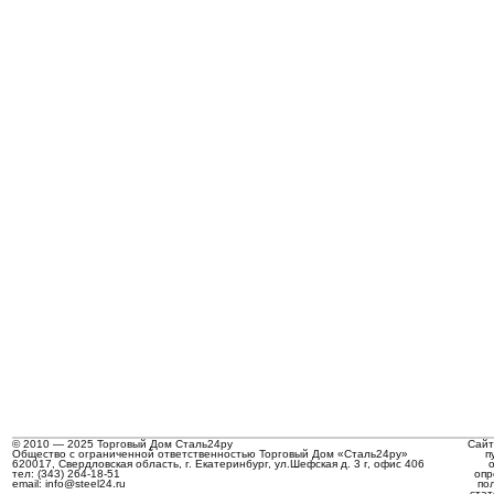
© 2010 — 2025 Торговый Дом Сталь24ру
Сайт
Общество с ограниченной ответственностью Торговый Дом «Сталь24ру»
п
620017, Свердловская область, г. Екатеринбург, ул.Шефская д. 3 г, офис 406
тел: (343) 264-18-51
опр
email: info@steel24.ru
по
стат