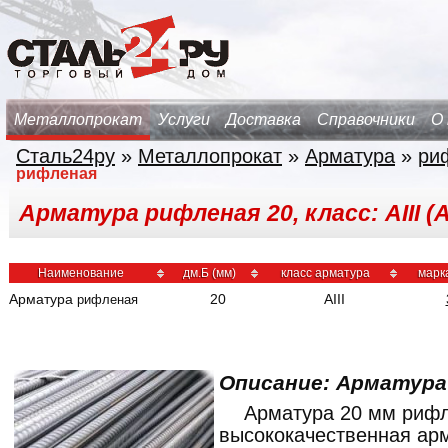
Металлопрокат
Услуги
Доставка
Справочники
О
Сталь24ру
»
Металлопрокат
»
Арматура
»
ри
рифленая
Арматура рифленая 20, класс: AIII (А
Наименование
дм.Б (мм)
класс арматура
марк
Арматура
20
AIII
рифленая
Описание: Арматур
Арматура 20 мм риф
высококачественная ар