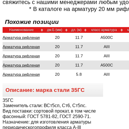
свяжитесь с нашими менеджерами любым удо
* В каталоге на арматуру 20 мм риф
Похожие позиции
Наименование
дм.Б (мм)
дл. (м)
класс арматура
м
Арматура
20
11.7
A500C
рифленая
Арматура
20
11.7
AIII
рифленая
Арматура
20
11.7
AIII
рифленая
Арматура
20
11.7
A500C
рифленая
Арматура
20
5.8
AIII
рифленая
Описание: марка стали
35ГС
35ГС
Заменитель стали:
ВСт5сп, Ст6, Ст5пс.
Вид поставки:
сортовой прокат, в том числе
фасонный: ГОСТ 5781-82, ГОСТ 2590-71.
Назначение:
для изготовления арматуры
периодическогопрофиля класса A-III