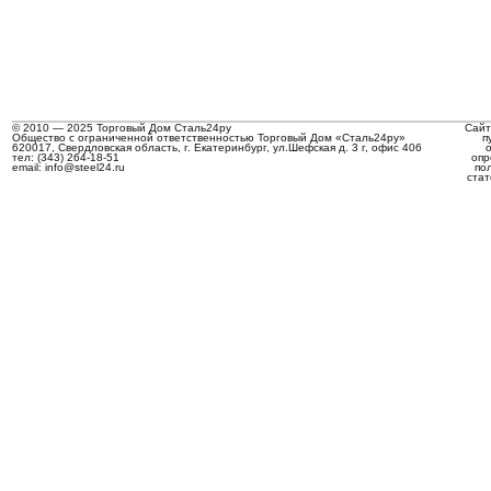
© 2010 — 2025 Торговый Дом Сталь24ру
Сайт
Общество с ограниченной ответственностью Торговый Дом «Сталь24ру»
п
620017, Свердловская область, г. Екатеринбург, ул.Шефская д. 3 г, офис 406
тел: (343) 264-18-51
опр
email: info@steel24.ru
по
стат