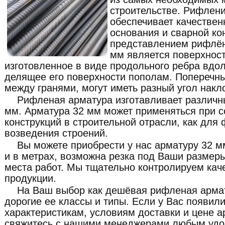
строительстве. Рифлен
обеспечивает качествен
основания и сварной ко
представлением рифлён
мм является поверхнос
изготовленное в виде продольного ребра вдо
делящее его поверхности пополам. Поперечн
между гранями, могут иметь разный угол накл
Рифленая арматура изготавливает различн
мм. Арматура 32 мм может применяться при 
конструкций в строительной отрасли, как для
возведения строений.
Вы можете приобрести у нас арматуру 32 м
и в метрах, возможна резка под Ваши размеры
места работ. Мы тщательно контролируем кач
продукции.
На Ваш выбор как дешёвая рифленая армат
дорогие ее классы и типы. Если у Вас появил
характеристикам, условиям доставки и цене 
свяжитесь с нашими менеджерами любым удо