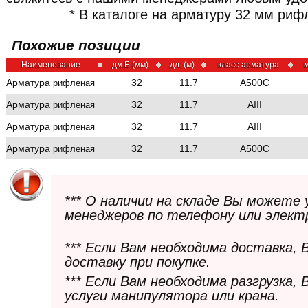
* В каталоге на арматуру 32 мм риф
Похожие позиции
Наименование
дм.Б (мм)
дл. (м)
класс арматура
м
Арматура
32
11.7
A500C
рифленая
Арматура
32
11.7
AIII
рифленая
Арматура
32
11.7
AIII
рифленая
Арматура
32
11.7
A500C
рифленая
*** О наличии на складе Вы можете
менеджеров по телефону или элект
*** Если Вам необходима доставка,
доставку при покупке.
*** Если Вам необходима разгрузка,
услуги манипулятора или крана.