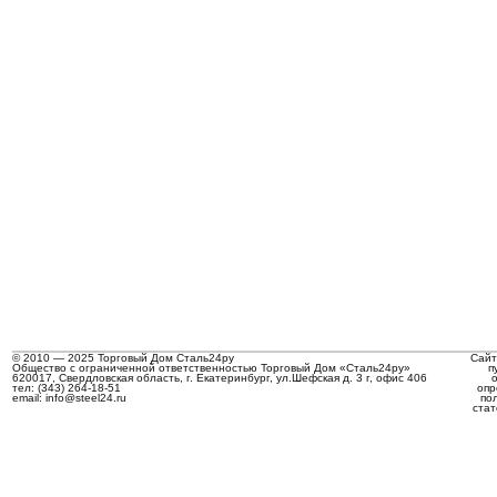
© 2010 — 2025 Торговый Дом Сталь24ру
Сайт
Общество с ограниченной ответственностью Торговый Дом «Сталь24ру»
п
620017, Свердловская область, г. Екатеринбург, ул.Шефская д. 3 г, офис 406
тел: (343) 264-18-51
опр
email: info@steel24.ru
по
стат