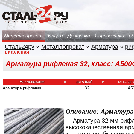
Металлопрокат
Услуги
Доставка
Справочники
О
Сталь24ру
»
Металлопрокат
»
Арматура
»
ри
рифленая
Арматура рифленая 32, класс: A500
Наименование
дм.Б (мм)
класс ар
Арматура
32
A5
рифленая
Описание: Арматур
Арматура 32 мм риф
высококачественная ар
из самых необходимых 