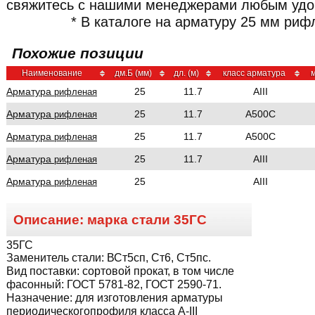
свяжитесь с нашими менеджерами любым удо
* В каталоге на арматуру 25 мм риф
Похожие позиции
Наименование
дм.Б (мм)
дл. (м)
класс арматура
м
Арматура
25
11.7
AIII
рифленая
Арматура
25
11.7
A500C
рифленая
Арматура
25
11.7
A500C
рифленая
Арматура
25
11.7
AIII
рифленая
Арматура
25
AIII
рифленая
Описание: марка стали
35ГС
35ГС
Заменитель стали:
ВСт5сп, Ст6, Ст5пс.
Вид поставки:
сортовой прокат, в том числе
фасонный: ГОСТ 5781-82, ГОСТ 2590-71.
Назначение:
для изготовления арматуры
периодическогопрофиля класса A-III