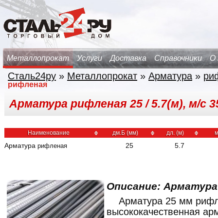
Металлопрокат
Услуги
Доставка
Справочники
О
Сталь24ру
»
Металлопрокат
»
Арматура
»
ри
рифленая
Арматура рифленая 25 / 5.7(м), м/с 
Наименование
дм.Б (мм)
дл. (м)
м
Арматура
25
5.7
рифленая
Описание: Арматур
Арматура 25 мм риф
высококачественная ар