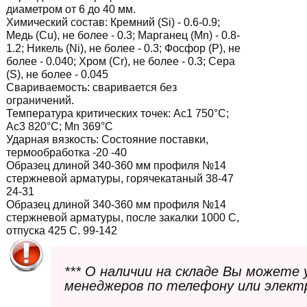
диаметром от 6 до 40 мм.
Химический состав: Кремний (Si) - 0.6-0.9;
Медь (Cu), не более - 0.3; Марганец (Mn) - 0.8-
1.2; Никель (Ni), не более - 0.3; Фосфор (P), не
более - 0.040; Хром (Cr), не более - 0.3; Сера
(S), не более - 0.045
Свариваемость:
сваривается без
ограничений.
Температура критических точек:
Ac1 750°С;
Ac3 820°С; Mn 369°С
Ударная вязкость:
Состояние поставки,
термообработка -20 -40
Образец длиной 340-360 мм профиля №14
стержневой арматуры, горячекатаный 38-47
24-31
Образец длиной 340-360 мм профиля №14
стержневой арматуры, после закалки 1000 С,
отпуска 425 С. 99-142
*** О наличии на складе Вы можете
менеджеров по телефону или элект