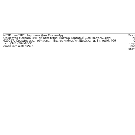
© 2010 — 2025 Торговый Дом Сталь24ру
Сайт
Общество с ограниченной ответственностью Торговый Дом «Сталь24ру»
п
620017, Свердловская область, г. Екатеринбург, ул.Шефская д. 3 г, офис 406
тел: (343) 264-18-51
опр
email: info@steel24.ru
по
стат