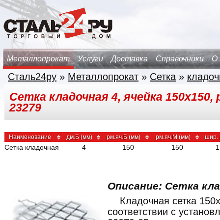
Металлопрокат
Услуги
Доставка
Справочники
О
Сталь24ру
»
Металлопрокат
»
Сетка
»
кладоч
Сетка кладочная 4, ячейка 150х150, р
23279
Наименование
дм.Б (мм)
рм.яч.Б (мм)
рм.яч.М (мм)
шир. 
Сетка кладочная
4
150
150
1
Описание: Сетка кла
Кладочная сетка 150
соответствии с устано