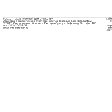
© 2010 — 2025 Торговый Дом Сталь24ру
Сайт
Общество с ограниченной ответственностью Торговый Дом «Сталь24ру»
п
620017, Свердловская область, г. Екатеринбург, ул.Шефская д. 3 г, офис 406
тел: (343) 264-18-51
опр
email: info@steel24.ru
по
стат