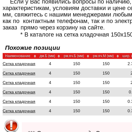
Если у Вас появились вопросы по наличию,
характеристикам, условиям доставки и цене с
мм, свяжитесь с нашими менеджерами любым
как по контактным телефонам, так и по элект
заказ прямо через корзину на сайте.
* В каталоге на сетка кладочная 150x15
Похожие позиции
Наименование
дм.Б (мм)
рм.яч.Б (мм)
рм.яч.М (мм)
шир. 
Сетка кладочная
4
150
150
2.
Сетка кладочная
4
150
150
Сетка кладочная
4
150
150
Сетка кладочная
4
150
150
0
Сетка кладочная
4
150
150
0.
Сетка кладочная
4
150
150
0.