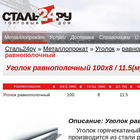
Металлопрокат
Услуги
Доставка
Справочники
О
Сталь24ру
»
Металлопрокат
»
Уголок
»
равно
равнополочный
Уголок равнополочный 100х8 / 11.5(м
Наименование
рм.Б (мм)
толщ. (мм)
дл. (м)
м
Уголок равнополочный
100
8
11.5
Описание: Уголок ра
Уголок горячекатаны
производится из стали 