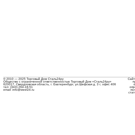
© 2010 — 2025 Торговый Дом Сталь24ру
Сайт
Общество с ограниченной ответственностью Торговый Дом «Сталь24ру»
п
620017, Свердловская область, г. Екатеринбург, ул.Шефская д. 3 г, офис 406
тел: (343) 264-18-51
опр
email: info@steel24.ru
по
стат