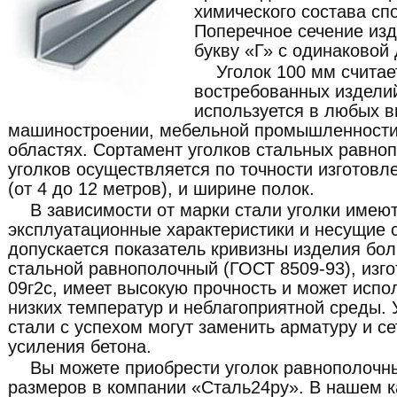
химического состава сп
Поперечное сечение изд
букву «Г» с одинаковой 
Уголок 100 мм счита
востребованных изделий
используется в любых в
машиностроении, мебельной промышленности 
областях. Сортамент уголков стальных равн
уголков осуществляется по точности изготовле
(от 4 до 12 метров), и ширине полок.
В зависимости от марки стали уголки имею
эксплуатационные характеристики и несущие с
допускается показатель кривизны изделия бол
стальной равнополочный (ГОСТ 8509-93), изг
09г2с, имеет высокую прочность и может испо
низких температур и неблагоприятной среды. 
стали с успехом могут заменить арматуру и се
усиления бетона.
Вы можете приобрести уголок равнополочны
размеров в компании «Сталь24ру». В нашем к