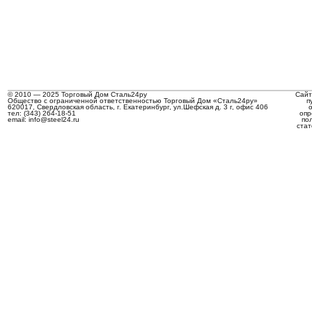
© 2010 — 2025 Торговый Дом Сталь24ру
Сайт
Общество с ограниченной ответственностью Торговый Дом «Сталь24ру»
п
620017, Свердловская область, г. Екатеринбург, ул.Шефская д. 3 г, офис 406
тел: (343) 264-18-51
опр
email: info@steel24.ru
по
стат