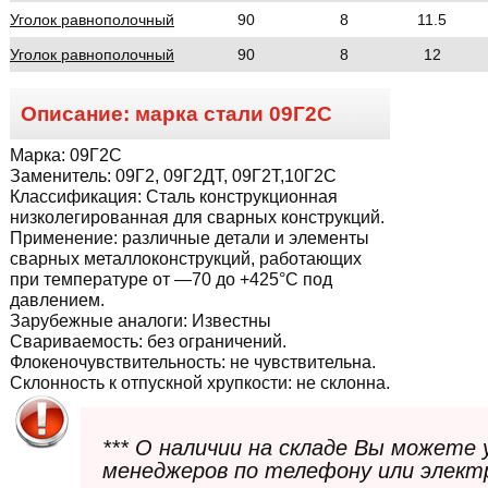
Уголок равнополочный
90
8
11.5
Уголок равнополочный
90
8
12
Описание: марка стали
09Г2С
Марка:
09Г2С
Заменитель:
09Г2, 09Г2ДТ, 09Г2Т,10Г2С
Классификация:
Сталь конструкционная
низколегированная для сварных конструкций.
Применение:
различные детали и элементы
сварных металлоконструкций, работающих
при температуре от —70 до +425°С под
давлением.
Зарубежные аналоги:
Известны
Свариваемость:
без ограничений.
Флокеночувствительность:
не чувствительна.
Склонность к отпускной хрупкости:
не склонна.
*** О наличии на складе Вы можете
менеджеров по телефону или элект