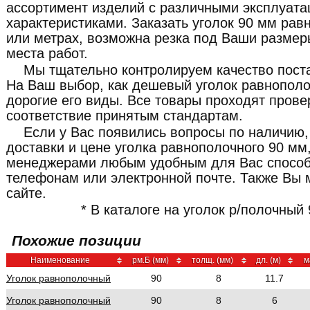
ассортимент изделий с различными эксплуат
характеристиками. Заказать уголок 90 мм ра
или метрах, возможна резка под Ваши размер
места работ.
Мы тщательно контролируем качество пост
На Ваш выбор, как дешевый уголок равнополо
дорогие его виды. Все товары проходят прове
соответствие принятым стандартам.
Если у Вас появились вопросы по наличию,
доставки и цене уголка равнополочного 90 мм
менеджерами любым удобным для Вас способ
телефонам или электронной почте. Также Вы 
сайте.
* В каталоге на уголок р/полочный 
Похожие позиции
Наименование
рм.Б (мм)
толщ. (мм)
дл. (м)
м
Уголок равнополочный
90
8
11.7
Уголок равнополочный
90
8
6