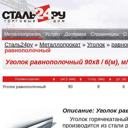
Металлопрокат
Услуги
Доставка
Справочники
О
Сталь24ру
»
Металлопрокат
»
Уголок
»
равно
равнополочный
Уголок равнополочный 90х8 / 6(м), м
Наименование
рм.Б (мм)
толщ. (мм)
дл. (м)
Уголок равнополочный
90
8
6
Описание: Уголок ра
Уголок горячекатаны
производится из стали 