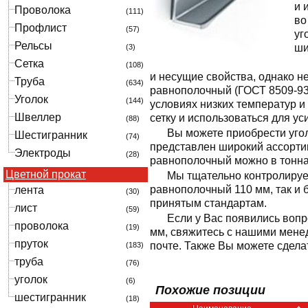
и 
Проволока
(111)
во
Профлист
(57)
уг
Рельсы
ши
(3)
Сетка
(108)
и несущие свойства, однако не
Труба
(634)
равнополочный (ГОСТ 8509-93)
Уголок
(144)
условиях низких температур и
Швеллер
сетку и использоваться для ус
(88)
Вы можете приобрести уго
Шестигранник
(74)
представлен широкий ассорти
Электроды
(28)
равнополочный можно в тоннах
Цветной прокат
Мы тщательно контролируе
равнополочный 110 мм, так и 
лента
(30)
принятым стандартам.
лист
(59)
Если у Вас появились вопр
проволока
(19)
мм, свяжитесь с нашими мене
пруток
почте. Также Вы можете сделат
(183)
труба
(76)
уголок
(6)
Похожие позиции
шестигранник
(18)