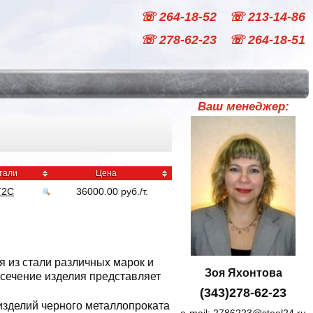
☏ 264-18-52
☏ 213-14-86
☏ 278-62-23
☏ 264-18-51
Ваш менеджер:
тали
Цена
Г2С
36000.00
руб
./
т.
 из стали различных марок и
Зоя Яхонтова
 сечение изделия представляет
(343)278-62-23
изделий черного металлопроката