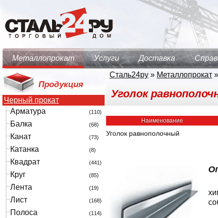
Металлопрокат
Услуги
Доставка
Справ
Сталь24ру
»
Металлопрокат
Продукция
Уголок равнополочны
Черный прокат
Арматура
(110)
Наименование
Балка
(68)
Уголок равнополочный
Канат
(73)
Катанка
(8)
Квадрат
(441)
О
Круг
(85)
Лента
(19)
хи
Лист
(168)
со
Полоса
(114)