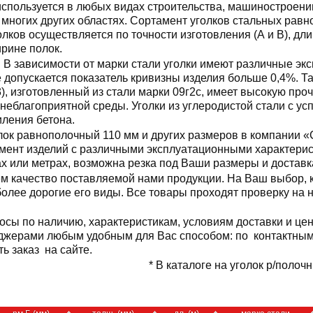
используется в любых видах строительства, машиностроен
 многих других областях. Сортамент уголков стальных ра
олков осуществляется по точности изготовления (А и В), длин
рине полок.
В зависимости от марки стали уголки имеют различные эк
 допускается показатель кривизны изделия больше 0,4%. Та
, изготовленный из стали марки 09г2с, имеет высокую проч
 неблагоприятной среды. Уголки из углеродистой стали с ус
иления бетона.
лок равнополочный 110 мм и других размеров в компании «
мент изделий с различными эксплуатационными характерист
 или метрах, возможна резка под Ваши размеры и доставка
м качество поставляемой нами продукции. На Ваш выбор, 
более дорогие его виды. Все товары проходят проверку на 
осы по наличию, характеристикам, условиям доставки и це
джерами любым удобным для Вас способом: по контактным
ь заказ на сайте.
* В каталоге на уголок р/полоч