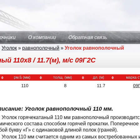
очники
О компании
Обратная связь
»
Уголок
»
равнополочный
»
Уголок равнополочный
й 110х8 / 11.7(м), м/с 09Г2С
рм.Б (мм)
толщ. (мм)
дл. (м)
марка с
110
8
11.7
09
писание: Уголок равнополочный 110 мм.
Уголок горячекатаный 110 мм равнополочный производится
мического состава способом горячей прокатки. Поперечное
бой букву «Г» с одинаковой длиной полок (граней).
Уголок 110 мм считается одним из самых востребованных 