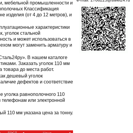
e-mail:
2786223@steel24.ru
ии, мебельной промышленности и
внополочных Классификация
е изделия (от 4 до 12 метров), и
сплуатационные характеристики
к, уголок стальной
ность и может использоваться в
пехом могут заменить арматуру и
Сталь24ру». В нашем каталоге
иками. Заказать уголок 110 мм
 товара до места работ.
как дешевый уголок
наличие дефектов и соответствие
не уголка равнополочного 110
 телефонам или электронной
ный 110 мм указана цена за тонну.