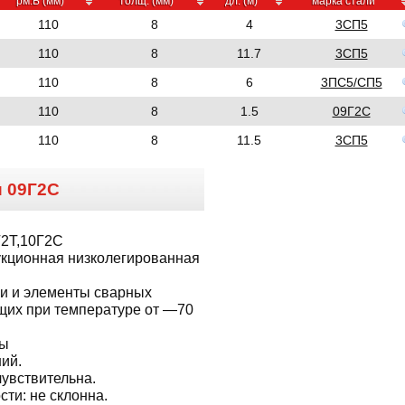
рм.Б (мм)
толщ. (мм)
дл. (м)
марка стали
110
8
4
3СП5
110
8
11.7
3СП5
110
8
6
3ПС5/СП5
110
8
1.5
09Г2С
110
8
11.5
3СП5
и
09Г2С
Г2Т,10Г2С
укционная низколегированная
и и элементы сварных
щих при температуре от —70
ны
ий.
чувствительна.
сти:
не склонна.