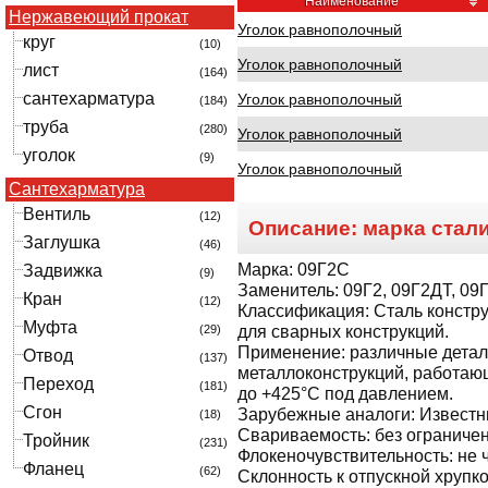
Наименование
Нержавеющий прокат
Уголок равнополочный
круг
(10)
Уголок равнополочный
лист
(164)
сантехарматура
Уголок равнополочный
(184)
труба
(280)
Уголок равнополочный
уголок
(9)
Уголок равнополочный
Сантехарматура
Вентиль
(12)
Описание: марка стал
Заглушка
(46)
Марка:
09Г2С
Задвижка
(9)
Заменитель:
09Г2, 09Г2ДТ, 09
Кран
(12)
Классификация:
Сталь констр
Муфта
(29)
для сварных конструкций.
Применение:
различные детал
Отвод
(137)
металлоконструкций, работаю
Переход
(181)
до +425°С под давлением.
Сгон
Зарубежные аналоги:
Извест
(18)
Свариваемость:
без ограничен
Тройник
(231)
Флокеночувствительность:
не 
Фланец
(62)
Склонность к отпускной хрупко