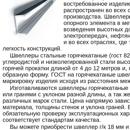
востребованное изделие
распространен во всех 
производства. Швеллер
опорного элемента в ме
возведения высотных д
электропередач, нефтян
и во всех отраслях, где
легкость конструкций.
Швеллеры стальные горячекатаные (гост 82
углеродистой и низколегированной стали выс
горячей прокатки длиной от 4 до 12 метров и,
образную форму. ГОСТ на горячекатаные шве
маркировку изделия исходя из расстояния ме
Изготавливаются швеллеры горячекатаные
или гранями с уклоном разной длины, а так ж
различных марок стали. Цена напрямую завис
материала, толщины стенок и уклона граней. 
обязательную проверку эксплуатационных хар
соответствует стандартам качества.
Вы можете приобрести швеллер г/к 18 мм и