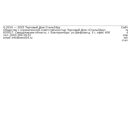
© 2010 — 2025 Торговый Дом Сталь24ру
Сайт
Общество с ограниченной ответственностью Торговый Дом «Сталь24ру»
п
620017, Свердловская область, г. Екатеринбург, ул.Шефская д. 3 г, офис 406
тел: (343) 264-18-51
опр
email: info@steel24.ru
по
стат