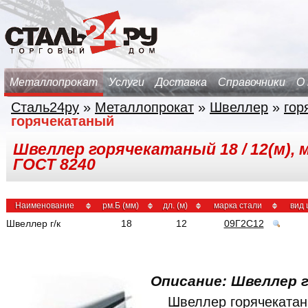
Металлопрокат
Услуги
Доставка
Справочники
О
Сталь24ру
»
Металлопрокат
»
Швеллер
»
гор
горячекатаный
Швеллер горячекатаный 18 / 12(м), м/
ГОСТ 8240
Наименование
рм.Б (мм)
дл. (м)
марка стали
вид
Швеллер г/к
18
12
09Г2С12
Описание: Швеллер 
Швеллер горячекатан