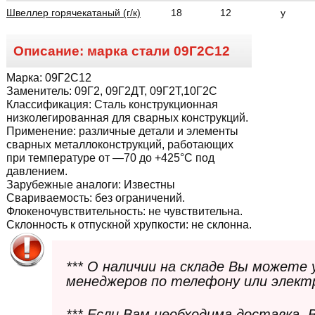
Швеллер горячекатаный (г/к)
18
12
у
Описание: марка стали
09Г2С12
Марка:
09Г2С12
Заменитель:
09Г2, 09Г2ДТ, 09Г2Т,10Г2С
Классификация:
Сталь конструкционная
низколегированная для сварных конструкций.
Применение:
различные детали и элементы
сварных металлоконструкций, работающих
при температуре от —70 до +425°С под
давлением.
Зарубежные аналоги:
Известны
Свариваемость:
без ограничений.
Флокеночувствительность:
не чувствительна.
Склонность к отпускной хрупкости:
не склонна.
*** О наличии на складе Вы можете
менеджеров по телефону или элект
*** Если Вам необходима доставка,