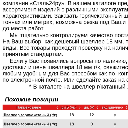
компании «Сталь24ру». В нашем каталоге пр
ассортимент изделий с различными эксплуат
характеристиками. Заказать горячекатанный 
тоннах или метрах, возможна резка под Ваши
до места работ.
Мы тщательно контролируем качество пост
На Ваш выбор, как дешевый швеллер 18 мм, т
виды. Все товары проходят проверку на налич
принятым стандартам.
Если у Вас появились вопросы по наличию,
доставки и цене швеллера 18 мм г/к, свяжит
любым удобным для Вас способом как по кон
по электронной почте. Или сделайте заказ на 
* В каталоге на швеллер г/катанный 
Похожие позиции
Наименование
рм.Б (мм)
дл. (м)
вид швеллер
Швеллер горячекатаный (г/к)
18
12
у
Швеллер горячекатаный (г/к)
18
9
у