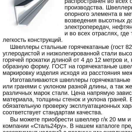
распространен во всех 
производства. Швеллер
опорного элемента в ме
возведения высотных д
электропередач, нефтян
и во всех отраслях, где
легкость конструкций.
Швеллеры стальные горячекатаные (гост 82
углеродистой и низколегированной стали выс
горячей прокатки длиной от 4 до 12 метров и,
образную форму. ГОСТ на горячекатаные шве
маркировку изделия исходя из расстояния ме
Изготавливаются швеллеры горячекатаные
или гранями с уклоном разной длины, а так ж
различных марок стали. Цена напрямую завис
материала, толщины стенок и уклона граней. 
обязательную проверку эксплуатационных хар
соответствует стандартам качества.
Вы можете приобрести швеллер г/к 20 мм и
компании «Сталь24ру». В нашем каталоге пр