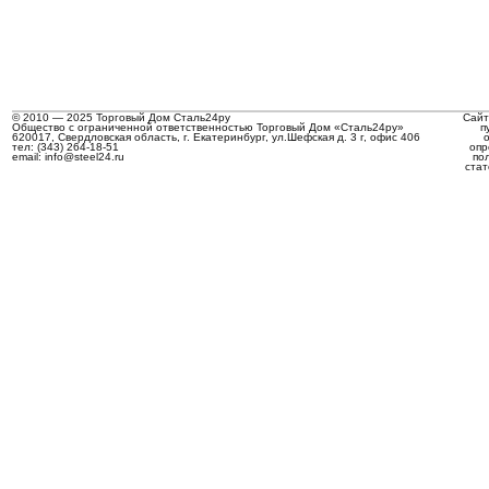
© 2010 — 2025 Торговый Дом Сталь24ру
Сайт
Общество с ограниченной ответственностью Торговый Дом «Сталь24ру»
п
620017, Свердловская область, г. Екатеринбург, ул.Шефская д. 3 г, офис 406
тел: (343) 264-18-51
опр
email: info@steel24.ru
по
стат