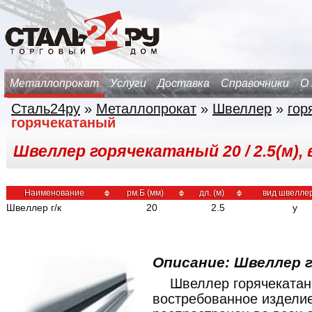
Металлопрокат
Услуги
Доставка
Справочники
О
Сталь24ру
»
Металлопрокат
»
Швеллер
»
гор
горячекатаный
Швеллер горячекатаный 20 / 2.5(м), 
Наименование
рм.Б (мм)
дл. (м)
вид швелле
Швеллер г/к
20
2.5
у
Описание: Швеллер 
Швеллер горячекатан
востребованное изделие