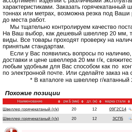
ассортимент изделий с различными эксплуат
характеристиками. Заказать горячекатанный 
тоннах или метрах, возможна резка под Ваши
до места работ.
Мы тщательно контролируем качество пост
На Ваш выбор, как дешевый швеллер 20 мм, т
виды. Все товары проходят проверку на налич
принятым стандартам.
Если у Вас появились вопросы по наличию,
доставки и цене швеллера 20 мм г/к, свяжит
любым удобным для Вас способом как по кон
по электронной почте. Или сделайте заказ на 
* В каталоге на швеллер г/катанный 
Похожие позиции
Наименование
рм.Б (мм)
дл. (м)
марка стали
Швеллер горячекатаный (г/к)
20
12
09Г2С14
Швеллер горячекатаный (г/к)
20
12
3СП5