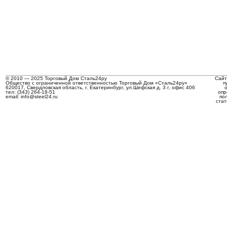
© 2010 — 2025 Торговый Дом Сталь24ру
Сайт
Общество с ограниченной ответственностью Торговый Дом «Сталь24ру»
п
620017, Свердловская область, г. Екатеринбург, ул.Шефская д. 3 г, офис 406
тел: (343) 264-18-51
опр
email: info@steel24.ru
по
стат