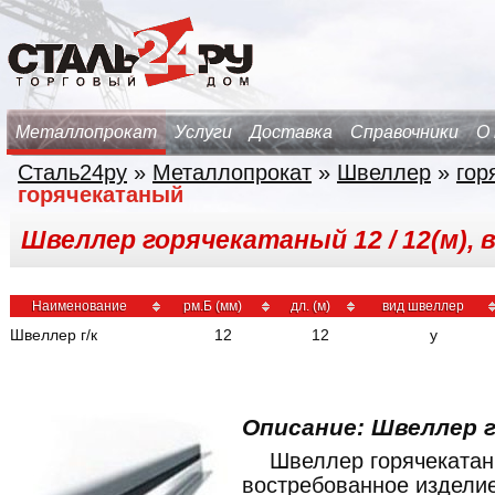
Металлопрокат
Услуги
Доставка
Справочники
О
Сталь24ру
»
Металлопрокат
»
Швеллер
»
гор
горячекатаный
Швеллер горячекатаный 12 / 12(м), в
Наименование
рм.Б (мм)
дл. (м)
вид швеллер
Швеллер г/к
12
12
у
Описание: Швеллер 
Швеллер горячекатан
востребованное изделие