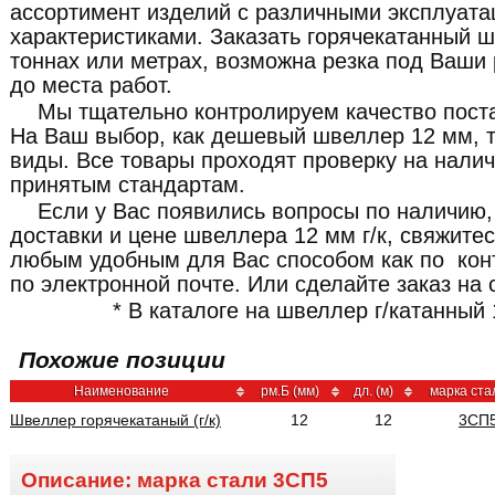
ассортимент изделий с различными эксплуат
характеристиками. Заказать горячекатанный 
тоннах или метрах, возможна резка под Ваши
до места работ.
Мы тщательно контролируем качество пост
На Ваш выбор, как дешевый швеллер 12 мм, т
виды. Все товары проходят проверку на налич
принятым стандартам.
Если у Вас появились вопросы по наличию,
доставки и цене швеллера 12 мм г/к, свяжит
любым удобным для Вас способом как по кон
по электронной почте. Или сделайте заказ на 
* В каталоге на швеллер г/катанный 
Похожие позиции
Наименование
рм.Б (мм)
дл. (м)
марка ста
Швеллер горячекатаный (г/к)
12
12
3СП
Описание: марка стали
3СП5